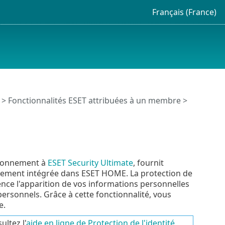
Français (France)
>
Fonctionnalités ESET attribuées à un membre
>
'abonnement à
ESET Security Ultimate
, fournit
rectement intégrée dans ESET HOME. La protection de
nence l'apparition de vos informations personnelles
 personnels. Grâce à cette fonctionnalité, vous
e.
ltez l'
aide en ligne de Protection de l'identité