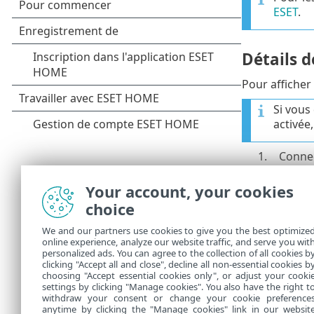
ESET
.
Détails d
Pour afficher 
Si vous
activée
1.
Conne
2.
Dans l
Your account, your cookies
par le
choice
l'ident
Ac
•
We and our partners use cookies to give you the best optimize
online experience, analyze our website traffic, and serve you wit
Pr
•
personalized ads. You can agree to the collection of all cookies b
clicking "Accept all and close", decline all non-essential cookies b
l'
choosing "Accept essential cookies only", or adjust your cooki
settings by clicking "Manage cookies". You also have the right t
withdraw your consent or change your cookie preference
anytime by clicking the "Manage cookies" link in our websit