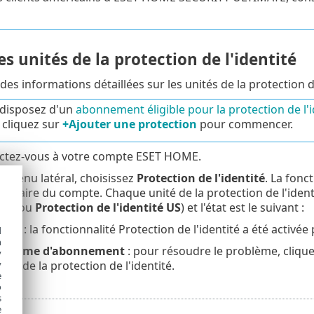
es unités de la protection de l'identité
des informations détaillées sur les unités de la protection 
 disposez d'un
abonnement éligible pour la protection de l'i
, cliquez sur
+Ajouter une protection
pour commencer.
ctez-vous à votre compte ESET HOME.
e menu latéral, choisissez
Protection de l'identité
. La fonct
 titulaire du compte. Chaque unité de la protection de l'ide
ité
ou
Protection de l'identité US
) et l'état est le suivant :
tivé
: la fonctionnalité Protection de l'identité a été activé
d
h
oblème d'abonnement
: pour résoudre le problème, cliqu
y
y
unité de la protection de l'identité.
e
o
s
e