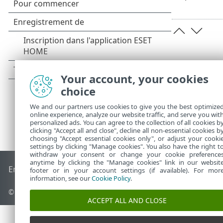
Your account, your cookies
choice
We and our partners use cookies to give you the best optimize
online experience, analyze our website traffic, and serve you wit
personalized ads. You can agree to the collection of all cookies b
clicking "Accept all and close", decline all non-essential cookies b
choosing "Accept essential cookies only", or adjust your cooki
settings by clicking "Manage cookies". You also have the right t
withdraw your consent or change your cookie preference
anytime by clicking the "Manage cookies" link in our websit
End of Life
Base de connaissances ESET
Forum ESET
ESET S
footer or in your account settings (if available). For mor
information, see our
Cookie Policy
.
© 1992 - 2026 ESET, spol. s r.o. - Tous droits réservés.
ACCEPT ALL AND CLOSE