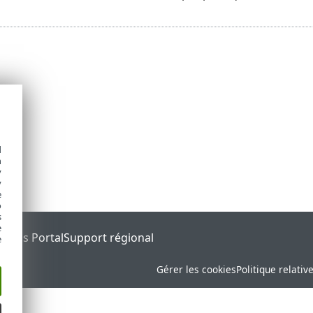
d
h
y
y
e
o
s
e
tatus Portal
Support régional
e
Gérer les cookies
Politique relativ