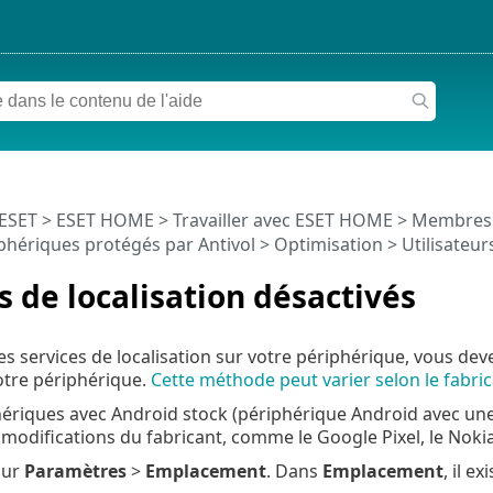
 ESET
>
ESET HOME
>
Travailler avec ESET HOME
>
Membres
phériques protégés par Antivol
>
Optimisation
> Utilisateur
s de localisation désactivés
es services de localisation sur votre périphérique, vous dev
otre périphérique.
Cette méthode peut varier selon le fabri
hériques avec Android stock (périphérique Android avec une
modifications du fabricant, comme le Google Pixel, le Nokia 
sur
Paramètres
>
Emplacement
. Dans
Emplacement
, il e