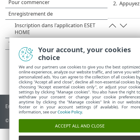
2.
Appuyez 
Your account, your cookies
choice
We and our partners use cookies to give you the best optimize
online experience, analyze our website traffic, and serve you wit
personalized ads. You can agree to the collection of all cookies b
clicking "Accept all and close", decline all non-essential cookies b
choosing "Accept essential cookies only", or adjust your cooki
settings by clicking "Manage cookies". You also have the right t
withdraw your consent or change your cookie preference
anytime by clicking the "Manage cookies" link in our websit
End of Life
Base de connaissances ESET
Forum ESET
ESET S
footer or in your account settings (if available). For mor
information, see our
Cookie Policy
.
© 1992 - 2026 ESET, spol. s r.o. - Tous droits réservés.
ACCEPT ALL AND CLOSE