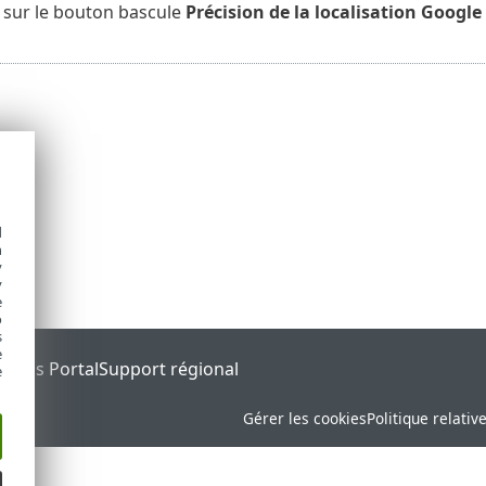
sur le bouton bascule
Précision de la localisation Google
d
h
y
y
e
o
s
e
tatus Portal
Support régional
e
Gérer les cookies
Politique relativ