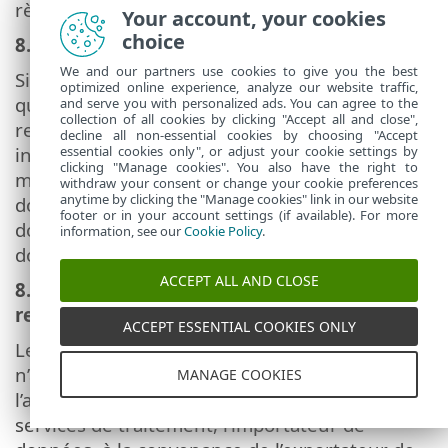
règlement (UE) 2016/679.
Your account, your cookies
choice
8.4. Exactitude
We and our partners use cookies to give you the best
Si l’importateur de données se rend compte
optimized online experience, analyze our website traffic,
que les données à caractère personnel qu’il a
and serve you with personalized ads. You can agree to the
collection of all cookies by clicking "Accept all and close",
reçues sont inexactes, ou sont obsolètes, il en
decline all non-essential cookies by choosing "Accept
informe l’exportateur de données dans les
essential cookies only", or adjust your cookie settings by
clicking "Manage cookies". You also have the right to
meilleurs délais. Dans ce cas, l’importateur de
withdraw your consent or change your cookie preferences
anytime by clicking the "Manage cookies" link in our website
données coopère avec l’exportateur de
footer or in your account settings (if available). For more
données pour effacer ou rectifier les
information, see our
Cookie Policy
.
données.
ACCEPT ALL AND CLOSE
8.5. Durée du traitement et effacement ou
restitution des données
ACCEPT ESSENTIAL COOKIES ONLY
Le traitement par l’importateur de données
n’a lieu que pendant la durée précisée à
MANAGE COOKIES
l’annexe I.B. Au terme de la prestation des
services de traitement, l’importateur de