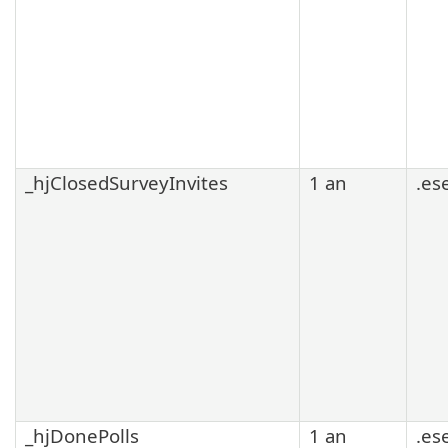
_hjClosedSurveyInvites
1 an
.es
_hjDonePolls
1 an
.es