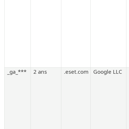
_ga_***
2 ans
.eset.com
Google LLC