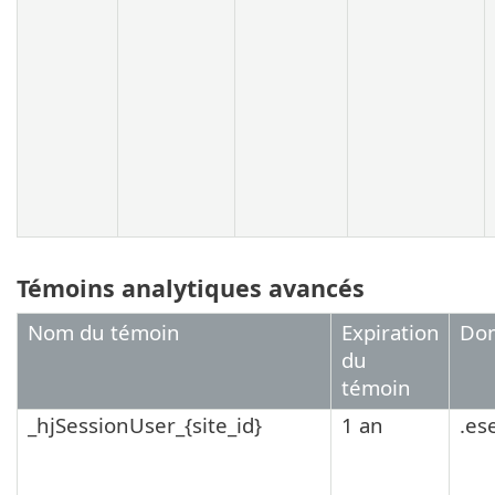
Témoins analytiques avancés
Nom du témoin
Expiration
Do
du
témoin
_hjSessionUser_{site_id}
1 an
.es