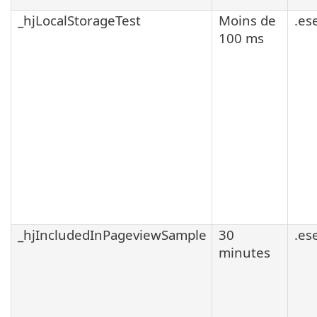
_hjLocalStorageTest
Moins de
.es
100 ms
_hjIncludedInPageviewSample
30
.es
minutes