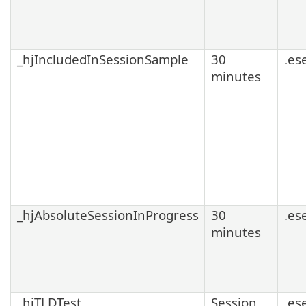
_hjIncludedInSessionSample
30
.es
minutes
_hjAbsoluteSessionInProgress
30
.es
minutes
_hjTLDTest
Session
.es