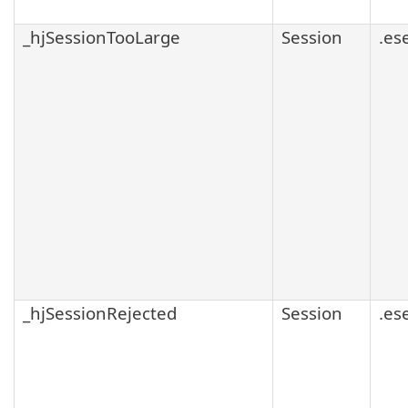
_hjSessionTooLarge
Session
.es
_hjSessionRejected
Session
.es