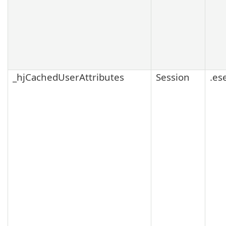
_hjCachedUserAttributes
Session
.es