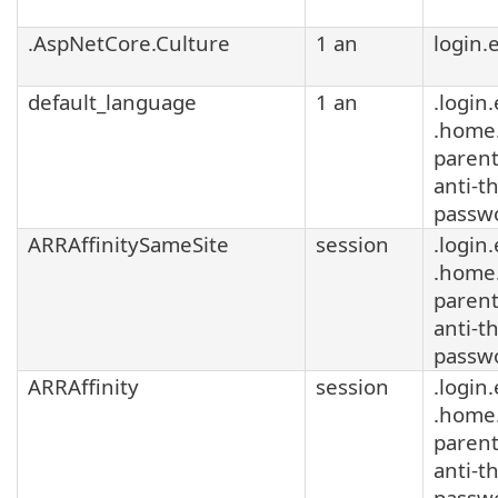
.AspNetCore.Culture
1 an
login.
default_language
1 an
.login
.home
parent
anti-t
passw
ARRAffinitySameSite
session
.login
.home
parent
anti-t
passw
ARRAffinity
session
.login
.home
parent
anti-t
passw