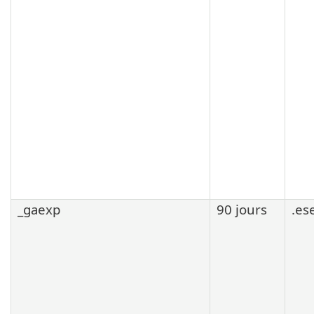
_gaexp
90 jours
.es