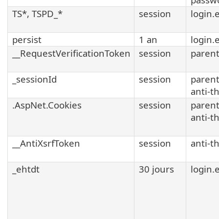
TS*, TSPD_*
session
login.
persist
1 an
login.
__RequestVerificationToken
session
parent
_sessionId
session
parent
anti-t
.AspNet.Cookies
session
parent
anti-t
__AntiXsrfToken
session
anti-t
_ehtdt
30 jours
login.