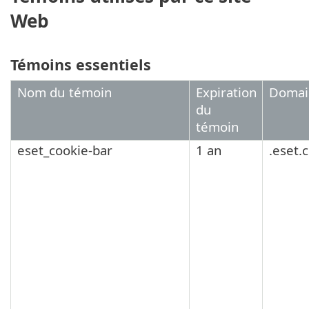
Web
Témoins essentiels
Nom du témoin
Expiration
Domai
du
témoin
eset_cookie-bar
1 an
.eset.