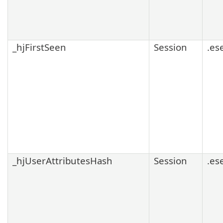
_hjFirstSeen
Session
.es
_hjUserAttributesHash
Session
.es