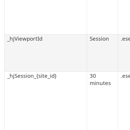
_hjViewportId
Session
.es
_hjSession_{site_id}
30
.es
minutes