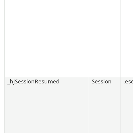
_hjSessionResumed
Session
.es