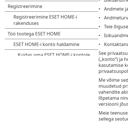
Andmete ja
Andmetur
Teie õigus
Isikuandme
Kontaktan
See privaatsu
(„konto“) ja 
kasutamise ko
privaatsuspoli
Me võime seda
muudetud priv
vahendite abi
lõpetama ning
versiooni jõu
Meie teenused
sellega seotud