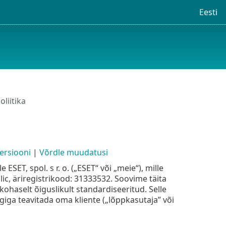
Eesti
liitika
ersiooni
|
Võrdle muudatusi
SET, spol. s r. o. („ESET“ või „meie“), mille
lic, äriregistrikood: 31333532. Soovime täita
ohaselt õiguslikult standardiseeritud. Selle
iga teavitada oma kliente („lõppkasutaja” või