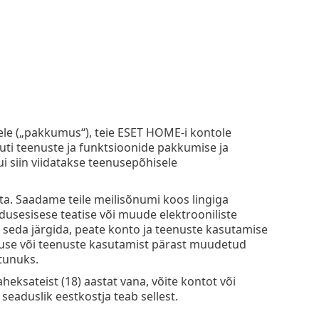
ele („pakkumus“), teie ESET HOME-i kontole
ti teenuste ja funktsioonide pakkumise ja
i siin viidatakse teenusepõhisele
ta. Saadame teile meilisõnumi koos lingiga
usesisese teatise või muude elektrooniliste
a seda järgida, peate konto ja teenuste kasutamise
duse või teenuste kasutamist pärast muudetud
tunuks.
eksateist (18) aastat vana, võite kontot või
seaduslik eestkostja teab sellest.