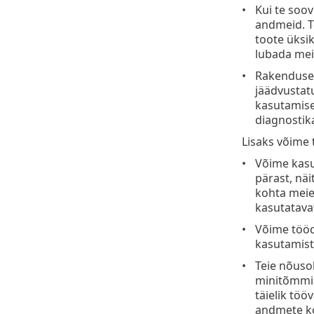
Kui te soov
andmeid. Te
toote üksik
lubada mei
Rakenduse 
jäädvustatu
kasutamise 
diagnostik
Lisaks võime
Võime kasu
pärast, näi
kohta meie
kasutatavat
Võime tööd
kasutamist
Teie nõusol
minitõmmis
täielik tö
andmete ko