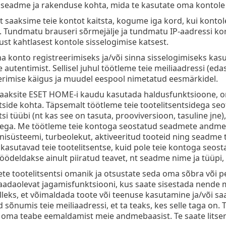
 seadme ja rakenduse kohta, mida te kasutate oma kontole 
et saaksime teie kontot kaitsta, kogume iga kord, kui kontole 
. Tundmatu brauseri sõrmejälje ja tundmatu IP-aadressi korr
ust kahtlasest kontole sisselogimise katsest.
a konto registreerimiseks ja/või sinna sisselogimiseks kas
 autentimist. Sellisel juhul töötleme teie meiliaadressi (edas
erimise käigus ja muudel eespool nimetatud eesmärkidel.
 saaksite ESET HOME-i kaudu kasutada haldusfunktsioone, o
tside kohta. Täpsemalt töötleme teie tootelitsentsidega se
tsi tüübi (nt kas see on tasuta, prooviversioon, tasuline jne), 
ega. Me töötleme teie kontoga seostatud seadmete andmeid
nisüsteemi, turbeolekut, aktiveeritud tooteid ning seadm
 kasutavad teie tootelitsentse, kuid pole teie kontoga seosta
öödeldakse ainult piiratud teavet, nt seadme nime ja tüüpi,
lete tootelitsentsi omanik ja otsustate seda oma sõbra või p
aadaolevat jagamisfunktsiooni, kus saate sisestada nende me
elleks, et võimaldada toote või teenuse kasutamine ja/või sa
 sõnumis teie meiliaadressi, et ta teaks, kes selle taga on. 
 oma teabe eemaldamist meie andmebaasist. Te saate litsents