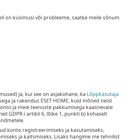
eil on küsimusi või probleeme, saatke meile sõnum
mused) ja, kui see on asjakohane, ka
Lõppkasutaja
nusega ja rakendus ESET HOME, kuid mõned neist
 konto ja meie teenuste pakkumisega kaasnevate
 GDPR-i artikli 6, lõike 1, punkti b) kohaselt
andmetele.
ikud konto registreerimiseks ja kasutamiseks,
iseks ja kaitsmiseks. Lisaks hangime me tehnilist