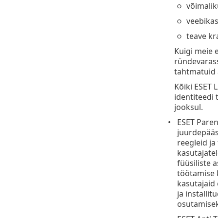
võimalik
veebikas
teave kr
Kuigi meie 
ründevarass
tahtmatuid 
Kõiki ESET 
identiteedi
jooksul.
ESET Parent
juurdepääs
reegleid ja
kasutajatel
füüsiliste
töötamise k
kasutajaid 
ja install
osutamisek