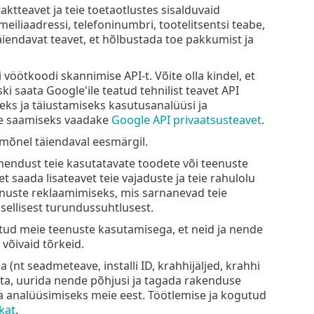
taktteavet ja teie toetaotlustes sisalduvaid
eiliaadressi, telefoninumbri, tootelitsentsi teabe,
täiendavat teavet, et hõlbustada toe pakkumist ja
öötkoodi skannimise API-t. Võite olla kindel, et
ki saata Google'ile teatud tehnilist teavet API
eks ja täiustamiseks kasutusanalüüsi ja
be saamiseks vaadake
Google API privaatsusteavet
.
õnel täiendaval eesmärgil.
hendust teie kasutatavate toodete või teenuste
 saada lisateavet teie vajaduste ja teie rahulolu
enuste reklaamimiseks, mis sarnanevad teie
 sellisest turundussuhtlusest.
tud meie teenuste kasutamisega, et neid ja nende
võivaid tõrkeid.
nt seadmeteave, installi ID, krahhijäljed, krahhi
ta, uurida nende põhjusi ja tagada rakenduse
 analüüsimiseks meie eest. Töötlemise ja kogutud
kat
.