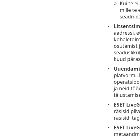
Kui te e
mille te 
seadmete
Litsentsim
aadressi, e
kohaletoime
osutamist j
seadusliku
kuud pärast
Uuendamis
platvormi,
operatsioon
ja neid tö
täiustamis
ESET Live
räsisid pil
räsisid, ta
ESET LiveG
metaandmet