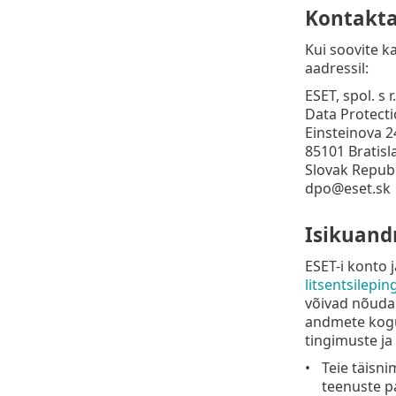
Kontakt
Kui soovite k
aadressil:
ESET, spol. s r
Data Protecti
Einsteinova 2
85101 Bratisl
Slovak Republ
dpo@eset.sk
Isikuand
ESET-i konto 
litsentsilepin
võivad nõuda
andmete kogum
tingimuste ja
Teie täisni
teenuste p