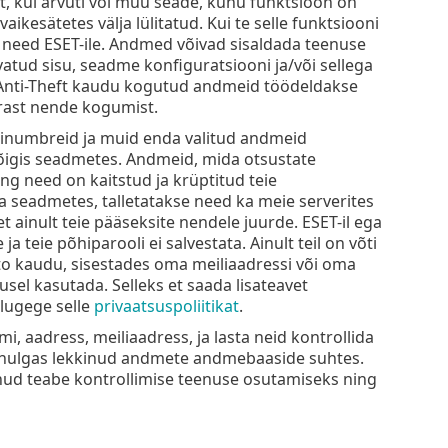
t, kui arvuti või muu seade, kuhu funktsioon on
ikesätetes välja lülitatud. Kui te selle funktsiooni
need ESET-ile. Andmed võivad sisaldada teenuse
atud sisu, seadme konfiguratsiooni ja/või sellega
Anti-Theft kaudu kogutud andmeid töödeldakse
ärast nende kogumist.
dinumbreid ja muid enda valitud andmeid
kõigis seadmetes. Andmeid, mida otsustate
ng need on kaitstud ja krüptitud teie
a seadmetes, talletatakse need ka meie serverites
t ainult teie pääseksite nendele juurde. ESET-il ega
teie põhiparooli ei salvestata. Ainult teil on võti
o kaudu, sisestades oma meiliaadressi või oma
usel kasutada. Selleks et saada lisateavet
lugege selle
privaatsuspoliitikat
.
, aadress, meiliaadress, ja lasta neid kontrollida
alhulgas lekkinud andmete andmebaaside suhtes.
inud teabe kontrollimise teenuse osutamiseks ning