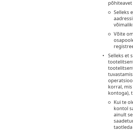
põhiteavet
Selleks 
aadressi
võimalik
Võite om
osapoole
registre
Selleks et
tootelitsen
tootelitsen
tuvastamis
operatsioo
korral, mis
kontoga), t
Kui te o
kontol s
ainult s
saadetud
taotleda