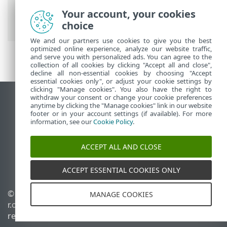
Funciones de ESET asignadas a los
Your account, your cookies
miembros
> Protección antivirus
choice
We and our partners use cookies to give you the best
optimized online experience, analyze our website traffic,
and serve you with personalized ads. You can agree to the
collection of all cookies by clicking "Accept all and close",
decline all non-essential cookies by choosing "Accept
essential cookies only", or adjust your cookie settings by
clicking "Manage cookies". You also have the right to
withdraw your consent or change your cookie preferences
Ver sitio del escritorio
anytime by clicking the "Manage cookies" link in our website
footer or in your account settings (if available). For more
End of Life
information, see our
Cookie Policy
.
Base de conocimiento de ESET
Foro de ESET
ACCEPT ALL AND CLOSE
ESET Status Portal
Soporte regional
ACCEPT ESSENTIAL COOKIES ONLY
© 1992 - 2026 ESET, spol. s
Administrar perfiles
MANAGE COOKIES
r.o. - Todos los derechos
Política de cookies
reservados.