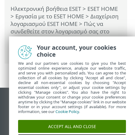
Ηλεκτρονική βοήθεια ESET
>
ESET HOME
>
Εργασία με το ESET HOME
>
Διαχείριση
λογαριασμού ESET HOME
>
Πώς να
συνδεθείτε στον λογαριασμό σας στο
ESET HOME
>
Σύνδεση μέσω
> Αποτυχία
σύνδεσης με μέσα κοινωνικής δικτύωσης
Your account, your cookies
- η διεύθυνση email χρησιμοποιείται ήδη
choice
We and our partners use cookies to give you the best
optimized online experience, analyze our website traffic,
and serve you with personalized ads. You can agree to the
collection of all cookies by clicking "Accept all and close",
decline all non-essential cookies by choosing "Accept
essential cookies only", or adjust your cookie settings by
clicking "Manage cookies". You also have the right to
withdraw your consent or change your cookie preferences
Προβολή ιστότοπου επιφάνειας εργασίας
anytime by clicking the "Manage cookies" link in our website
footer or in your account settings (if available). For more
End of Life
information, see our
Cookie Policy
.
Γνωσιακή βάση ESET
Ομάδα συζήτησης ESET
ACCEPT ALL AND CLOSE
ESET Status Portal