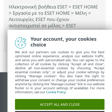
Ηλεκτρονική βοήθεια ESET
>
ESET HOME
>
Εργασία με το ESET HOME
>
Μέλη
>
Λειτουργίες ESET που έχουν
αντιστοιχιστεί σε μέλος
>
ESET
Προστασία ταυτότητας
>
Απενεργοποίηση της Προστασίας
Your account, your cookies
ταυτότητας
choice
We and our partners use cookies to give you the best
optimized online experience, analyze our website traffic,
and serve you with personalized ads. You can agree to the
collection of all cookies by clicking "Accept all and close",
decline all non-essential cookies by choosing "Accept
essential cookies only", or adjust your cookie settings by
clicking "Manage cookies". You also have the right to
withdraw your consent or change your cookie preferences
Προβολή ιστότοπου επιφάνειας εργασίας
anytime by clicking the "Manage cookies" link in our website
footer or in your account settings (if available). For more
End of Life
information, see our
Cookie Policy
.
Γνωσιακή βάση ESET
Ομάδα συζήτησης ESET
ACCEPT ALL AND CLOSE
ESET Status Portal