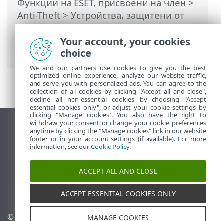
Функции на ESET, присвоени на член
>
Anti-Theft
>
Устройства, защитени от
Anti-Theft
>
Оптимизация
>
Потребители на Windows > Акаунтите в
Your account, your cookies
Windows не са защитени с парола
choice
We and our partners use cookies to give you the best
optimized online experience, analyze our website traffic,
and serve you with personalized ads. You can agree to the
collection of all cookies by clicking "Accept all and close",
decline all non-essential cookies by choosing "Accept
essential cookies only", or adjust your cookie settings by
clicking "Manage cookies". You also have the right to
withdraw your consent or change your cookie preferences
Преглед на настолна версия на сайт
anytime by clicking the "Manage cookies" link in our website
footer or in your account settings (if available). For more
End of Life
information, see our
Cookie Policy
.
База със знания на ESET
Форум на ESET
ACCEPT ALL AND CLOSE
ESET Status Portal
Регионална поддръжка
ACCEPT ESSENTIAL COOKIES ONLY
© 1992 - 2026 ESET, spol. s
Управление на
MANAGE COOKIES