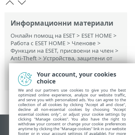
Информационни материали
Онлайн помощ на ESET
>
ESET HOME
>
Работа с ESET HOME
>
Членове
>
Функции на ESET, присвоени на член
>
Anti-Theft
>
Устройства, защитени от
Anti-Theft
>
Оптимизация
>
Потребители на Android > Не се
Your account, your cookies
използват GPS услуги
choice
We and our partners use cookies to give you the best
optimized online experience, analyze our website traffic,
and serve you with personalized ads. You can agree to the
collection of all cookies by clicking "Accept all and close",
decline all non-essential cookies by choosing "Accept
essential cookies only", or adjust your cookie settings by
clicking "Manage cookies". You also have the right to
withdraw your consent or change your cookie preferences
Преглед на настолна версия на сайт
anytime by clicking the "Manage cookies" link in our website
footer or in your account settings (if available). For more
End of Life