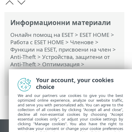
Информационни материали
Онлайн помощ на ESET
>
ESET HOME
>
Работа с ESET HOME
>
Членове
>
Функции на ESET, присвоени на член
>
Anti-Theft
>
Устройства, защитени от
Anti-Theft
>
Оптимизация
>
Потребители на Windows >
Автоматичното влизане за фантомен
Your account, your cookies
акаунт е разрешено
choice
We and our partners use cookies to give you the best
optimized online experience, analyze our website traffic,
and serve you with personalized ads. You can agree to the
collection of all cookies by clicking "Accept all and close",
decline all non-essential cookies by choosing "Accept
essential cookies only", or adjust your cookie settings by
clicking "Manage cookies". You also have the right to
withdraw your consent or change your cookie preferences
Преглед на настолна версия на сайт