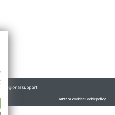
d
h
y
y
e
o
s
e
al
Regional support
e
Hantera cookies
Cookiepolicy