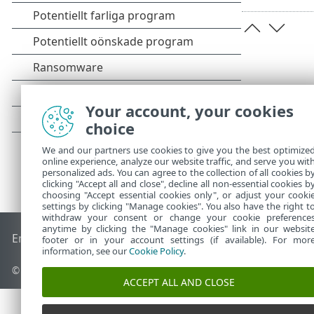
Your account, your cookies
choice
We and our partners use cookies to give you the best optimize
online experience, analyze our website traffic, and serve you wit
personalized ads. You can agree to the collection of all cookies b
clicking "Accept all and close", decline all non-essential cookies b
choosing "Accept essential cookies only", or adjust your cooki
settings by clicking "Manage cookies". You also have the right t
withdraw your consent or change your cookie preference
anytime by clicking the "Manage cookies" link in our websit
End of Life
ESET kunskapsbas
ESET forum
ESET Status Port
footer or in your account settings (if available). For mor
information, see our
Cookie Policy
.
© 1992 - 2026 ESET, spol. s r.o. – med ensamrätt.
ACCEPT ALL AND CLOSE