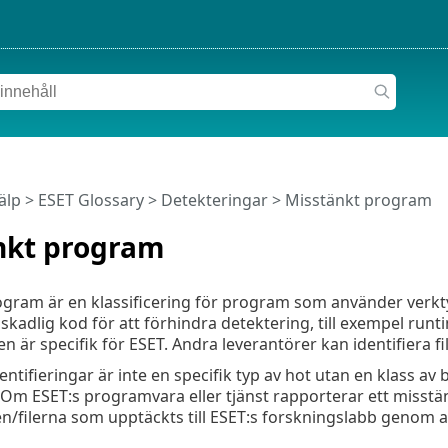
älp
>
ESET Glossary
>
Detekteringar > Misstänkt program
nkt program
ogram är en klassificering för program som använder verkt
 skadlig kod för att förhindra detektering, till exempel ru
en är specifik för ESET. Andra leverantörer kan identifiera f
entifieringar är inte en specifik typ av hot utan en klass av
. Om ESET:s programvara eller tjänst rapporterar ett misstä
len/filerna som upptäckts till ESET:s forskningslabb genom a