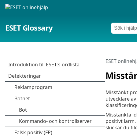
ESET Glossary
ESET onlinehj
Misstä
Misstänkt pr
utvecklare av
klassificering
Misstänkta id
positivt larm
skickar du fi