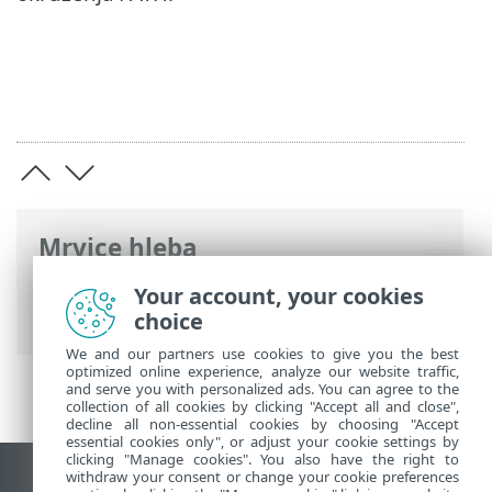
Mrvice hleba
ESET pomoć na mreži
>
ESET Glossary
>
Your account, your cookies
Otkrivene stavke >
Virus
> Virusi pratioci
choice
We and our partners use cookies to give you the best
optimized online experience, analyze our website traffic,
and serve you with personalized ads. You can agree to the
collection of all cookies by clicking "Accept all and close",
decline all non-essential cookies by choosing "Accept
essential cookies only", or adjust your cookie settings by
clicking "Manage cookies". You also have the right to
withdraw your consent or change your cookie preferences
Prikaži lokaciju za računare