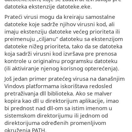
datoteka ekstenzije datoteke.eke.
Prateći virusi mogu da kreiraju samostalne
datoteke koje sadrže njihov virusni kod, ali
imaju ekstenziju datoteke većeg prioriteta ili
preimenuju „ciljanu“ datoteku sa ekstenzijom
datoteke nižeg prioriteta, tako da se datoteka
koja sadrži virusni kod izvršava pre prenosa
kontrole u originalnu programsku datoteku
(ili aktiviranje njenog korisnog opterećenja).
Još jedan primer pratećeg virusa na današnjim
Vindovs platformama iskorištava redosled
pretraživanja dll biblioteka. Ako se malver
kopira kao dll u direktorijum aplikacije, imao
bi prednost nad dll-om sa istim imenom u
sistemskom direktorijumu ili jednom od
direktorijuma određenih promenljivom
okruženja PATH.