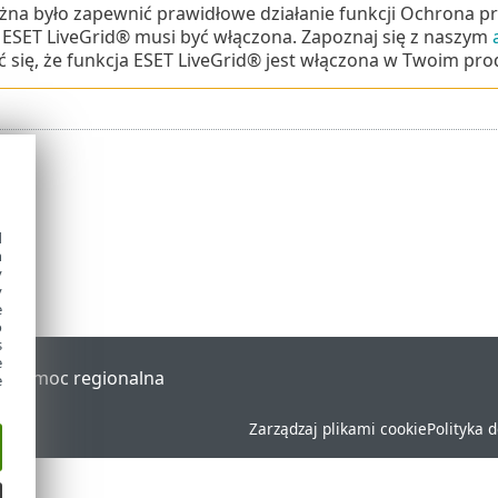
żna było zapewnić prawidłowe działanie funkcji Ochrona
 ESET LiveGrid® musi być włączona. Zapoznaj się z naszym
 się, że funkcja ESET LiveGrid® jest włączona w Twoim pro
d
h
y
y
e
o
s
e
al
Pomoc regionalna
e
Zarządzaj plikami cookie
Polityka 