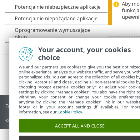
Aby mo
funkcja
upewnić
Your account, your cookies
choice
We and our partners use cookies to give you the best optimize
online experience, analyze our website traffic, and serve you wit
personalized ads. You can agree to the collection of all cookies b
clicking "Accept all and close", decline all non-essential cookies b
choosing "Accept essential cookies only", or adjust your cooki
settings by clicking "Manage cookies". You also have the right t
withdraw your consent or change your cookie preference
anytime by clicking the "Manage cookies" link in our websit
End of Life
Baza wiedzy ESET
Forum ESET
ESET Status Port
footer or in your account settings (if available). For mor
information, see our
Cookie Policy
.
© 1992 - 2026 ESET, spol. s r.o. – Wszelkie prawa zastrzeżone.
ACCEPT ALL AND CLOSE