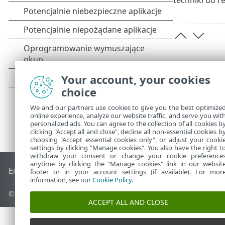
Your account, your cookies
choice
We and our partners use cookies to give you the best optimize
online experience, analyze our website traffic, and serve you wit
personalized ads. You can agree to the collection of all cookies b
clicking "Accept all and close", decline all non-essential cookies b
choosing "Accept essential cookies only", or adjust your cooki
settings by clicking "Manage cookies". You also have the right t
withdraw your consent or change your cookie preference
anytime by clicking the "Manage cookies" link in our websit
End of Life
Baza wiedzy ESET
Forum ESET
ESET Status Port
footer or in your account settings (if available). For mor
information, see our
Cookie Policy
.
© 1992 - 2026 ESET, spol. s r.o. – Wszelkie prawa zastrzeżone.
ACCEPT ALL AND CLOSE