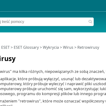
 ESET
>
ESET Glossary
>
Wykrycia >
Wirus
> Retrowirusy
irusy
wirus" ma kilka różnych, niepowiązanych ze sobą znaczeń,
 aplikacje, które próbują wyłączyć, usunąć lub dezaktywo
omputerowy, który próbuje wyleczyć i naprawić pliki uszk
omputerowy próbuje uruchomić się sam, wykorzystując luki
usowego, programu do kompresji plików lub innego program
wyrażeniem "retrowirus", które może oznaczać współczesny 
plikacji.