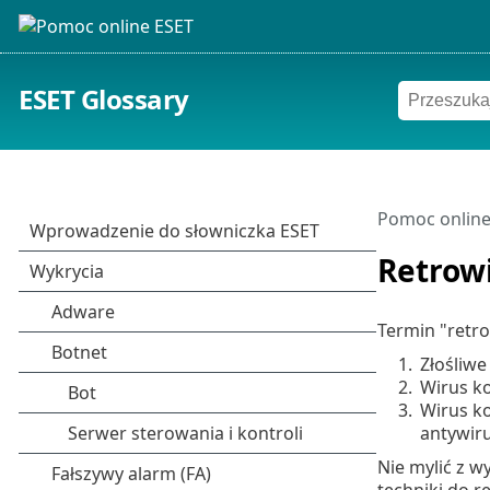
ESET Glossary
Pomoc online
Retrow
Termin "retro
1.
Złośliwe
2.
Wirus k
3.
Wirus k
antywir
Nie mylić z 
techniki do re