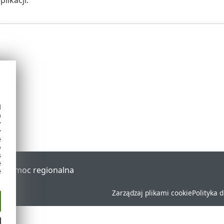
d
h
y
y
e
o
s
e
al
Pomoc regionalna
e
Zarządzaj plikami cookie
Polityka 