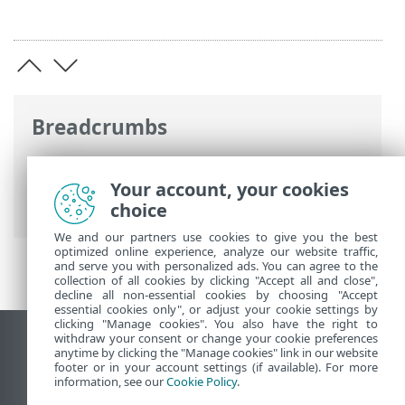
Breadcrumbs
Online-Help van ESET
>
ESET Glossary
>
E-
mailbedreigingen
>
Spam herkennen
>
Your account, your cookies
Witte lijst
choice
We and our partners use cookies to give you the best
optimized online experience, analyze our website traffic,
and serve you with personalized ads. You can agree to the
collection of all cookies by clicking "Accept all and close",
decline all non-essential cookies by choosing "Accept
essential cookies only", or adjust your cookie settings by
clicking "Manage cookies". You also have the right to
withdraw your consent or change your cookie preferences
Bureaubladwebsite weergeven
anytime by clicking the "Manage cookies" link in our website
footer or in your account settings (if available). For more
End of Life
information, see our
Cookie Policy
.
ESET Kennisbank