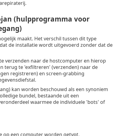
repiraterij.
rojan (hulpprogramma voor
egang)
elijk maakt. Het verschil tussen dit type
 dat de installatie wordt uitgevoerd zonder dat de
 te verzenden naar de hostcomputer en hierop
erug te 'exfiltreren' (verzenden) naar de
lagen registreren) en screen-grabbing
gevensdiefstal.
egang) kan worden beschouwd als een synoniem
olledige bundel, bestaande uit een
veronderdeel waarmee de individuele 'bots' of
ie op een computer worden getypt.