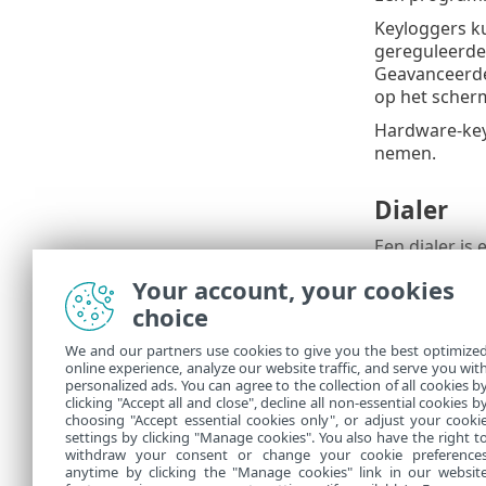
Keyloggers k
gereguleerde
Geavanceerde
op het scher
Hardware-key
nemen.
Dialer
Een dialer i
betaalnummer
Your account, your cookies
Deze program
choice
worden gebru
Dit type bedr
We and our partners use cookies to give you the best optimize
online experience, analyze our website traffic, and serve you wit
Als er een Tr
personalized ads. You can agree to the collection of all cookies b
clicking "Accept all and close", decline all non-essential cookies b
waarschijnlij
choosing "Accept essential cookies only", or adjust your cooki
settings by clicking "Manage cookies". You also have the right t
withdraw your consent or change your cookie preference
anytime by clicking the "Manage cookies" link in our websit