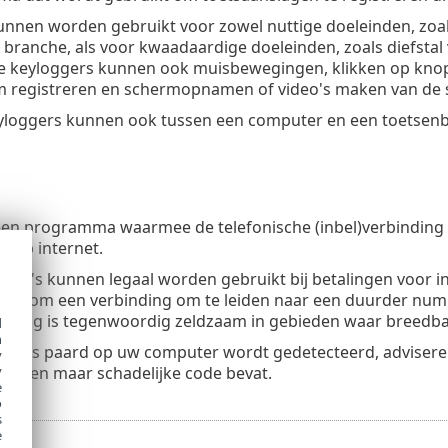
unnen worden gebruikt voor zowel nuttige doeleinden, zoa
 branche, als voor kwaadaardige doeleinden, zoals diefsta
 keyloggers kunnen ook muisbewegingen, klikken op knop
m registreren en schermopnamen of video's maken van de
loggers kunnen ook tussen een computer en een toetsenb
s een programma waarmee de telefonische (inbel)verbinding
 op internet.
ma's kunnen legaal worden gebruikt bij betalingen voor in
ikt om een verbinding om te leiden naar een duurder num
eiging is tegenwoordig zeldzaam in gebieden waar breedba
d
h
ojaans paard op uw computer wordt gedetecteerd, adviseren
y
y
k alleen maar schadelijke code bevat.
e
o
s
e