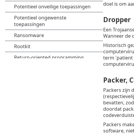
doel is om aa
Dropper
Een Trojaanse
Wanneer de dr
Historisch ge
computerviru
term 'patient
computervirus
Packer, C
Packers zijn 
(respectievel
bevatten, zod
doordat packe
codeverduiste
Packers make
software, nie