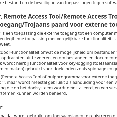
re bestand en de beveiliging van toepassingen tegen softwa
, Remote Access Tool/Remote Access T
toegang/Trojaans paard voor externe to
is een toepassing die externe toegang tot een computer mog
n legitieme toepassing met vergelijkbare functionaliteit is
 weet.
kdoor-functionaliteit omvat de mogelijkheid om bestanden
opdrachten uit te voeren, en om bestanden en documenten t
ak wordt hierbij functionaliteit voor key-logging (toetsaans
en maken) gebruikt voor doeleinden zoals spionage en ge
' (Remote Access Tool of hulpprogramma voor externe to
r', maar wordt meestal gebruikt als aanduiding voor een v
ing die op het doelsysteem wordt geïnstalleerd, en een ser
ystemen kunnen worden beheerd.
r
a dat wordt gebruikt om toetsaanslagen te registreren d