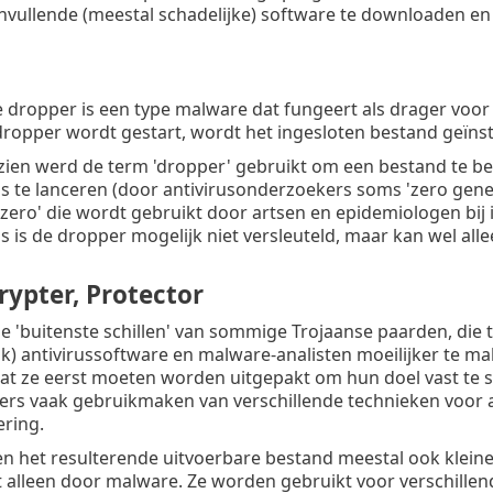
nvullende (meestal schadelijke) software te downloaden en 
 dropper is een type malware dat fungeert als drager voo
opper wordt gestart, wordt het ingesloten bestand geïnst
zien werd de term 'dropper' gebruikt om een bestand te b
s te lanceren (door antivirusonderzoekers soms 'zero gene
 zero' die wordt gebruikt door artsen en epidemiologen bij i
 is de dropper mogelijk niet versleuteld, maar kan wel all
rypter, Protector
de 'buitenste schillen' van sommige Trojaanse paarden, die 
ijk) antivirussoftware en malware-analisten moeilijker te m
at ze eerst moeten worden uitgepakt om hun doel vast te s
rs vaak gebruikmaken van verschillende technieken voor an
ring.
n het resulterende uitvoerbare bestand meestal ook klein
t alleen door malware. Ze worden gebruikt voor verschille