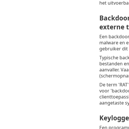
het uitvoerba
Backdoor
externe 
Een backdoor 
malware en ee
gebruiker dit
Typische bac
bestanden en 
aanvaller. Va
(schermopnam
De term 'RAT
voor 'backdoo
clienttoepass
aangetaste s
Keylogge
Een programm