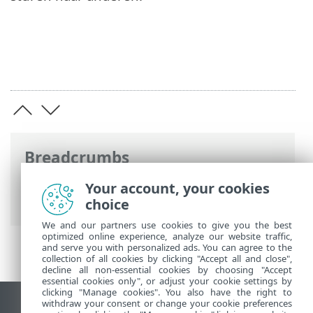
Breadcrumbs
Online-Help van ESET
>
ESET Glossary
>
Your account, your cookies
Bedreigingen en aanvallen > Nepmelding
choice
We and our partners use cookies to give you the best
optimized online experience, analyze our website traffic,
and serve you with personalized ads. You can agree to the
collection of all cookies by clicking "Accept all and close",
decline all non-essential cookies by choosing "Accept
essential cookies only", or adjust your cookie settings by
clicking "Manage cookies". You also have the right to
withdraw your consent or change your cookie preferences
Bureaubladwebsite weergeven