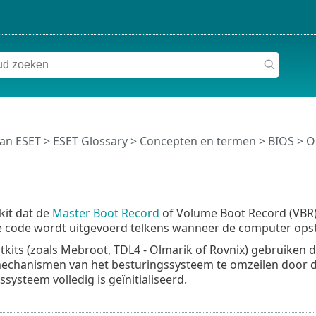
van ESET
>
ESET Glossary
>
Concepten en termen >
BIOS
>
O
kit dat de
Master Boot Record
of Volume Boot Record (VBR) 
e code wordt uitgevoerd telkens wanneer de computer opst
kits (zoals Mebroot, TDL4 - Olmarik of Rovnix) gebruiken 
mechanismen van het besturingssysteem te omzeilen door 
systeem volledig is geïnitialiseerd.