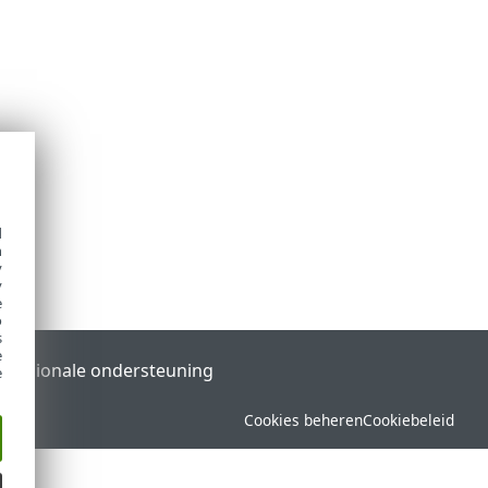
d
h
y
y
e
o
s
e
l
Regionale ondersteuning
e
Cookies beheren
Cookiebeleid