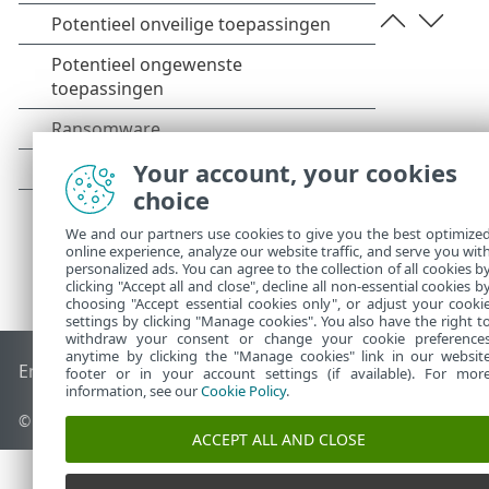
Your account, your cookies
choice
We and our partners use cookies to give you the best optimize
online experience, analyze our website traffic, and serve you wit
personalized ads. You can agree to the collection of all cookies b
clicking "Accept all and close", decline all non-essential cookies b
choosing "Accept essential cookies only", or adjust your cooki
settings by clicking "Manage cookies". You also have the right t
withdraw your consent or change your cookie preference
anytime by clicking the "Manage cookies" link in our websit
End of Life
ESET Kennisbank
ESET-forum
ESET Status Porta
footer or in your account settings (if available). For mor
information, see our
Cookie Policy
.
© 1992 - 2026 ESET, spol. s r.o. - Alle rechten voorbehouden.
ACCEPT ALL AND CLOSE