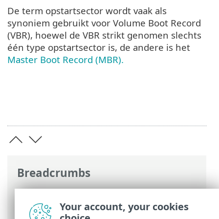
De term opstartsector wordt vaak als
synoniem gebruikt voor Volume Boot Record
(VBR), hoewel de VBR strikt genomen slechts
één type opstartsector is, de andere is het
Master Boot Record (MBR).
Breadcrumbs
Online-Help van ESET
>
ESET Glossary
>
Concepten en termen >
BIOS
>
Your account, your cookies
Opstartsector
choice