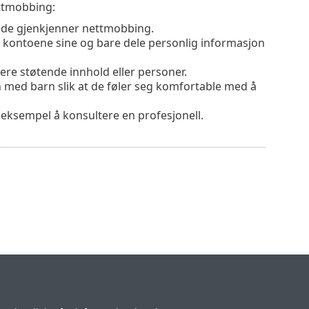
ettmobbing:
 de gjenkjenner nettmobbing.
å kontoene sine og bare dele personlig informasjon
re støtende innhold eller personer.
ed barn slik at de føler seg komfortable med å
or eksempel å konsultere en profesjonell.