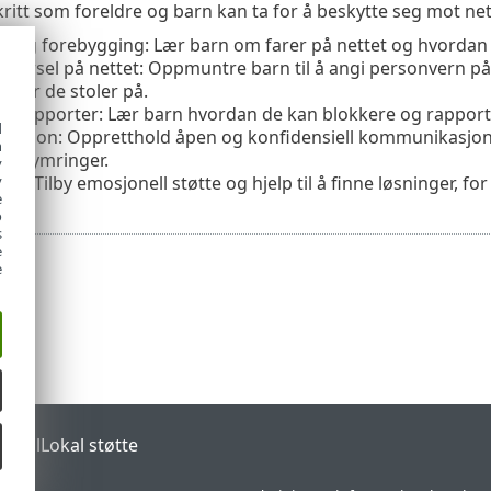
skritt som foreldre og barn kan ta for å beskytte seg mot n
g og forebygging: Lær barn om farer på nettet og hvordan
pførsel på nettet: Oppmuntre barn til å angi personvern p
ner de stoler på.
g rapporter: Lær barn hvordan de kan blokkere og rapporte
d
asjon: Oppretthold åpen og konfidensiell kommunikasjon m
h
 bekymringer.
y
te: Tilby emosjonell støtte og hjelp til å finne løsninger, f
y
e
o
s
e
e
ortal
Lokal støtte