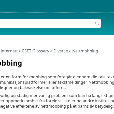
 internett
>
ESET Glossary
>
Diverse > Nettmobbing
obbing
er en form for mobbing som foregår gjennom digitale tekno
mmunikasjonsplattformer eller tekstmeldinger. Nettmobbing 
løgner og bakvaskelse om offeret.
lvorlig og stadig mer vanlig problem som kan ha langsiktige
er oppmerksomhet fra foreldre, skoler og andre institusjon
egative effektene av nettmobbing på et barns liv betydelig.