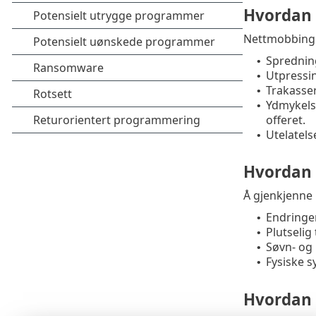
Hvordan 
Nettmobbing k
Spredning
•
Utpressin
•
Trakasser
•
Ydmykelse
•
offeret.
Utelatels
•
Hvordan 
Å gjenkjenne 
Endringer 
•
Plutselig
•
Søvn- og
•
Fysiske 
•
Hvordan 