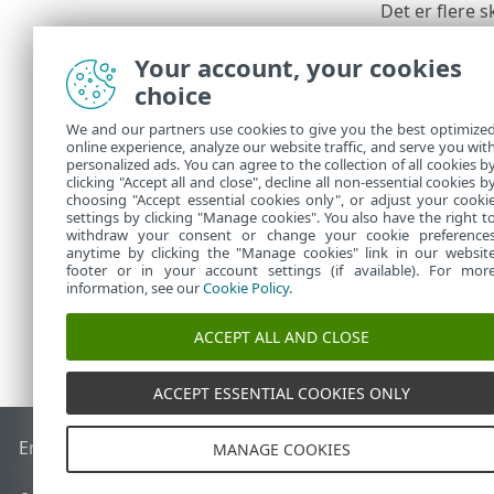
Det er flere 
Utdannin
•
Your account, your cookies
Sikker op
•
choice
med perso
Blokker o
•
We and our partners use cookies to give you the best optimize
Kommunik
•
online experience, analyze our website traffic, and serve you wit
dele sine
personalized ads. You can agree to the collection of all cookies b
Kundestøt
clicking "Accept all and close", decline all non-essential cookies b
•
choosing "Accept essential cookies only", or adjust your cooki
settings by clicking "Manage cookies". You also have the right t
withdraw your consent or change your cookie preference
anytime by clicking the "Manage cookies" link in our websit
footer or in your account settings (if available). For mor
information, see our
Cookie Policy
.
ACCEPT ALL AND CLOSE
ACCEPT ESSENTIAL COOKIES ONLY
End of Life
ESET Kunnskapsbase
ESET Forum
ESET Status P
MANAGE COOKIES