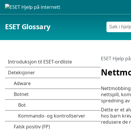
ESET Glossary
ESET Hjelp på
Nettm
Nettmobbing 
nettspill, ko
spredning av 
Dette er et a
hos barn krev
redusere de n