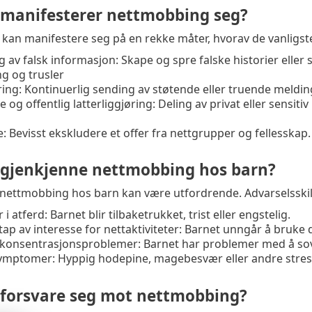
manifesterer nettmobbing seg?
an manifestere seg på en rekke måter, hvorav de vanligste
 av falsk informasjon: Skape og spre falske historier eller 
g og trusler
ing: Kontinuerlig sending av støtende eller truende melding
 og offentlig latterliggjøring: Deling av privat eller sensiti
e: Bevisst ekskludere et offer fra nettgrupper og fellesskap.
gjenkjenne nettmobbing hos barn?
nettmobbing hos barn kan være utfordrende. Advarselsskil
i atferd: Barnet blir tilbaketrukket, trist eller engstelig.
 tap av interesse for nettaktiviteter: Barnet unngår å bruke 
 konsentrasjonsproblemer: Barnet har problemer med å sov
symptomer: Hyppig hodepine, magebesvær eller andre stre
forsvare seg mot nettmobbing?