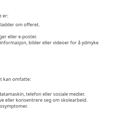
 er:
sladder om offeret.
er eller e-poster.
v informasjon, bilder eller videoer for å ydmyke
t kan omfatte:
datamaskin, telefon eller sosiale medier.
e eller konsentrere seg om skolearbeid.
sssymptomer.