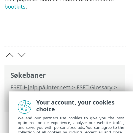
bootkits
.
Søkebaner
ESET Hjelp på internett
>
ESET Glossary
>
Konsepter og begreper >
BIOS
>
Oppstartssektor
Your account, your cookies
> Boot Sector Virus
choice
We and our partners use cookies to give you the best
optimized online experience, analyze our website traffic,
and serve you with personalized ads. You can agree to the
collection of all cookies by clicking "Accept all and close",