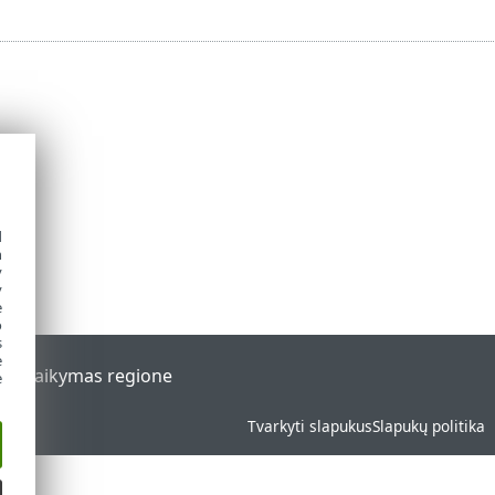
d
h
y
y
e
o
s
e
al
Palaikymas regione
e
Tvarkyti slapukus
Slapukų politika