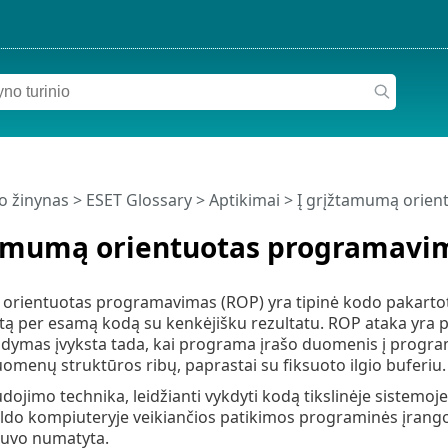
o žinynas
>
ESET Glossary
>
Aptikimai > Į grįžtamumą orie
tamumą orientuotas programavi
orientuotas programavimas (ROP) yra tipinė kodo pakartot
ą per esamą kodą su kenkėjišku rezultatu. ROP ataka yra pa
ldymas įvyksta tada, kai programa įrašo duomenis į program
menų struktūros ribų, paprastai su fiksuoto ilgio buferiu.
dojimo technika, leidžianti vykdyti kodą tikslinėje sistemoje
ldo kompiuteryje veikiančios patikimos programinės įrangos 
buvo numatyta.