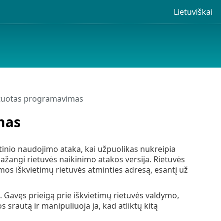
Lietuviškai
ntuotas programavimas
mas
inio naudojimo ataka, kai užpuolikas nukreipia
žangi rietuvės naikinimo atakos versija. Rietuvės
os iškvietimų rietuvės atminties adresą, esantį už
. Gavęs prieigą prie iškvietimų rietuvės valdymo,
srautą ir manipuliuoja ja, kad atliktų kitą