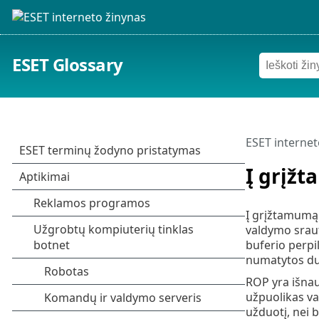
ESET Glossary
ESET internet
Į grįž
Į grįžtamumą 
valdymo sraut
buferio perpi
numatytos duo
ROP yra išnau
užpuolikas va
užduotį, nei 