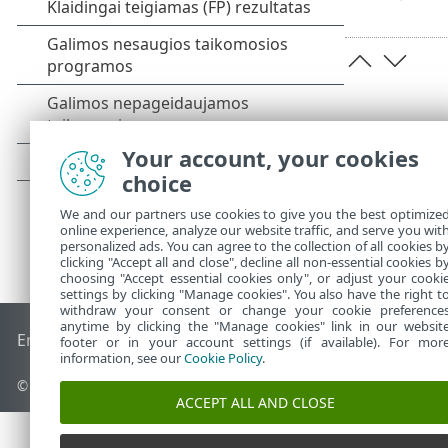
Your account, your cookies
choice
We and our partners use cookies to give you the best optimize
online experience, analyze our website traffic, and serve you wit
personalized ads. You can agree to the collection of all cookies b
clicking "Accept all and close", decline all non-essential cookies b
choosing "Accept essential cookies only", or adjust your cooki
settings by clicking "Manage cookies". You also have the right t
withdraw your consent or change your cookie preference
anytime by clicking the "Manage cookies" link in our websit
End of Life
ESET žinių bazė
ESET forumas
ESET Status Port
footer or in your account settings (if available). For mor
information, see our
Cookie Policy
.
© 1992 - 2026 ESET, spol. s r.o. - Visos teisės saugomos.
ACCEPT ALL AND CLOSE