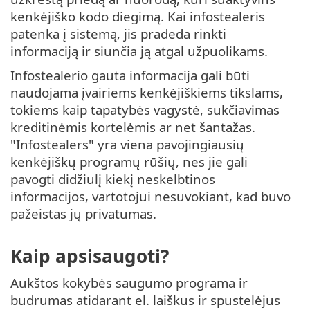
kenkėjiško kodo diegimą. Kai infostealeris
patenka į sistemą, jis pradeda rinkti
informaciją ir siunčia ją atgal užpuolikams.
Infostealerio gauta informacija gali būti
naudojama įvairiems kenkėjiškiems tikslams,
tokiems kaip tapatybės vagystė, sukčiavimas
kreditinėmis kortelėmis ar net šantažas.
"Infostealers" yra viena pavojingiausių
kenkėjiškų programų rūšių, nes jie gali
pavogti didžiulį kiekį neskelbtinos
informacijos, vartotojui nesuvokiant, kad buvo
pažeistas jų privatumas.
Kaip apsisaugoti?
Aukštos kokybės saugumo programa ir
budrumas atidarant el. laiškus ir spustelėjus