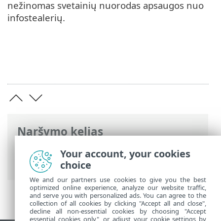
nežinomas svetainių nuorodas apsaugos nuo
infostealerių.
Naršymo kelias
ESET interneto žinynas
>
ESET Glossary
>
Your account, your cookies
Grėsmės ir atakos > Infostealer
choice
We and our partners use cookies to give you the best
optimized online experience, analyze our website traffic,
and serve you with personalized ads. You can agree to the
collection of all cookies by clicking "Accept all and close",
decline all non-essential cookies by choosing "Accept
essential cookies only", or adjust your cookie settings by