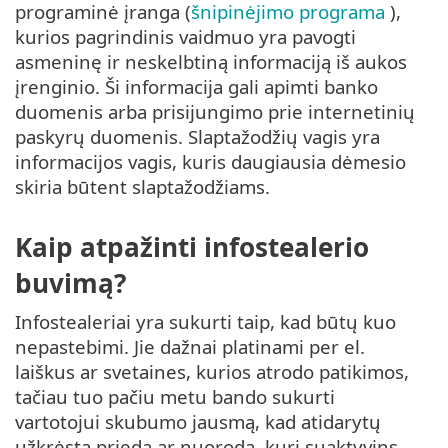
programinė įranga (
šnipinėjimo programa
),
kurios pagrindinis vaidmuo yra pavogti
asmeninę ir neskelbtiną informaciją iš aukos
įrenginio. Ši informacija gali apimti banko
duomenis arba prisijungimo prie internetinių
paskyrų duomenis. Slaptažodžių vagis yra
informacijos vagis, kuris daugiausia dėmesio
skiria būtent slaptažodžiams.
Kaip atpažinti infostealerio
buvimą?
Infostealeriai yra sukurti taip, kad būtų kuo
nepastebimi. Jie dažnai platinami per el.
laiškus ar svetaines, kurios atrodo patikimos,
tačiau tuo pačiu metu bando sukurti
vartotojui skubumo jausmą, kad atidarytų
užkrėstą priedą ar nuorodą, kuri suaktyvins