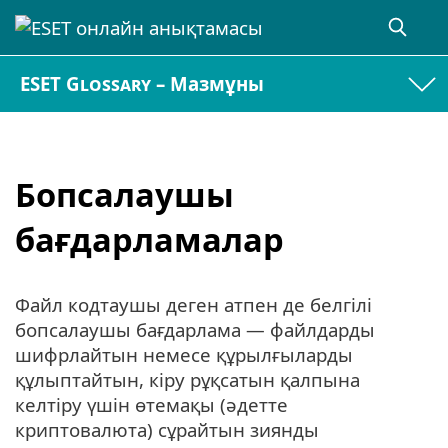
ESET Glossary – Мазмұны
Бопсалаушы
бағдарламалар
Файл кодтаушы деген атпен де белгілі
бопсалаушы бағдарлама — файлдарды
шифрлайтын немесе құрылғыларды
құлыптайтын, кіру рұқсатын қалпына
келтіру үшін өтемақы (әдетте
криптовалюта) сұрайтын зиянды