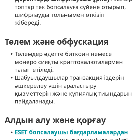
топтар тек бопсалауға сүйене отырып,
шифрлауды толығымен өткізіп
жібереді.
Төлем және обфускация
Төлемдер әдетте биткоин немесе
•
монеро сияқты криптовалюталармен
талап етіледі.
Шабуылдаушылар транзакция іздерін
•
әшкерелеу үшін араластыру
қызметтерін және құпиялық тиындарын
пайдаланады.
Алдын алу және қорғау
ESET бопсалаушы бағдарламалардан
•