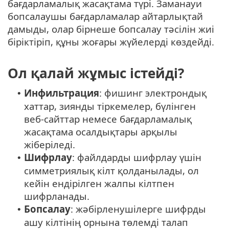
бағдарламалық жасақтама түрі. Заманауи
бопсалаушы бағдарламалар айтарлықтай
дамыды, олар бірнеше бопсалау тәсілін жиі
біріктіріп, құны жоғары жүйелерді көздейді.
Ол қалай жұмыс істейді?
Инфильтрация
: фишинг электрондық
•
хаттар, зиянды тіркемелер, бүлінген
веб-сайттар немесе бағдарламалық
жасақтама осалдықтары арқылы
жіберіледі.
Шифрлау
: файлдарды шифрлау үшін
•
симметриялық кілт қолданылады, ол
кейін ендірілген жалпы кілтпен
шифрланады.
Бопсалау
: жәбірленушілерге шифрды
•
ашу кілтінің орнына төлемді талап