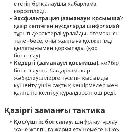
ететін бопсалаушы хабарлама
көрсетіледі.
Эксфильтрация (заманауи қосымша)
:
•
қазір көптеген нұсқаларда шифрламай
тұрып деректерді ұрлайды, өтемақысы
төленбесе, оны жалпыға қолжетімді
қылатынымен қорқытады (қос
бопсалау).
Кедергі (заманауи қосымша)
: кейбір
•
бопсалаушы бағдарламалар
жәбірлеушілерге түсетін қысымды
күшейту үшін сақтық көшірмелер мен
қалпына келтіру құралдарын өшіреді.
Қазіргі заманғы тактика
Қос/үштік бопсалау
: шифрлау, ұрлау
•
және жалпыға жария ету немесе DDoS