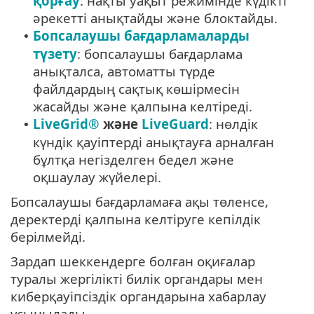
қорғау
: нақты уақыт режимінде күдікті
әрекетті анықтайды және блоктайды.
Бопсалаушы бағдарламаларды
•
түзету
: бопсалаушы бағдарлама
анықталса, автоматты түрде
файлдардың сақтық көшірмесін
жасайды және қалпына келтіреді.
LiveGrid®
және
LiveGuard
: нөлдік
•
күндік қауіптерді анықтауға арналған
бұлтқа негізделген бедел және
оқшаулау жүйелері.
Бопсалаушы бағдарламаға ақы төленсе,
деректерді қалпына келтіруге кепілдік
берілмейді.
Зардап шеккендерге болған оқиғалар
туралы жергілікті билік органдары мен
киберқауіпсіздік органдарына хабарлау
ұсынылады.