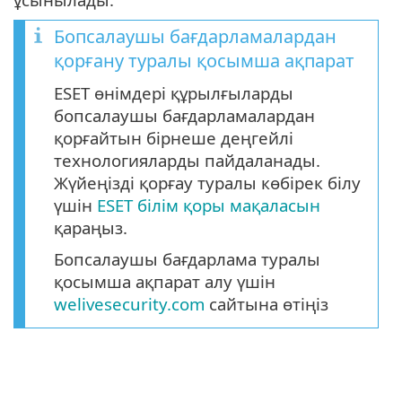
Бопсалаушы бағдарламалардан
қорғану туралы қосымша ақпарат
ESET өнімдері құрылғыларды
бопсалаушы бағдарламалардан
қорғайтын бірнеше деңгейлі
технологияларды пайдаланады.
Жүйеңізді қорғау туралы көбірек білу
үшін
ESET білім қоры мақаласын
қараңыз.
Бопсалаушы бағдарлама туралы
қосымша ақпарат алу үшін
welivesecurity.com
сайтына өтіңіз