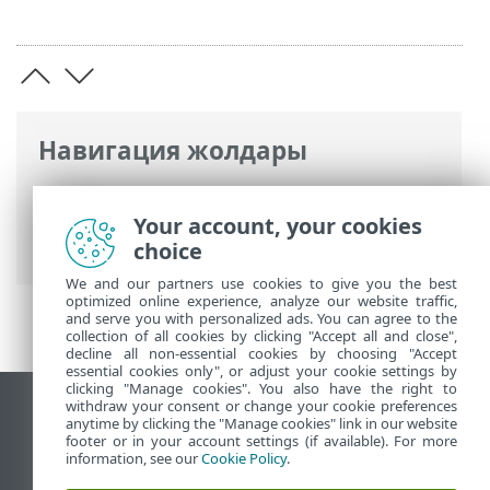
Навигация жолдары
ESET онлайн анықтамасы
>
ESET
Glossary
>
Анықталғандар >
Your account, your cookies
Бопсалаушы бағдарламалар
choice
We and our partners use cookies to give you the best
optimized online experience, analyze our website traffic,
and serve you with personalized ads. You can agree to the
collection of all cookies by clicking "Accept all and close",
decline all non-essential cookies by choosing "Accept
essential cookies only", or adjust your cookie settings by
clicking "Manage cookies". You also have the right to
withdraw your consent or change your cookie preferences
Жұмыс үстеліндегі сайтты қарау
anytime by clicking the "Manage cookies" link in our website
footer or in your account settings (if available). For more
End of Life
information, see our
Cookie Policy
.
ESET білім қоры