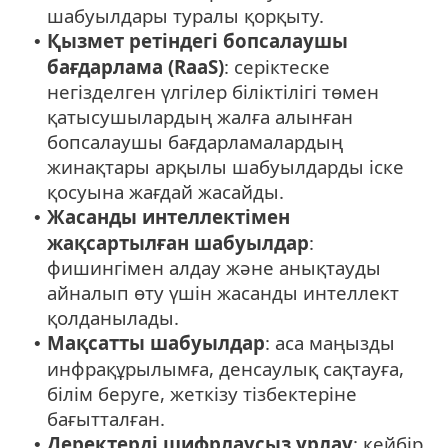
шабуылдары туралы қорқыту.
Қызмет ретіндегі бопсалаушы
•
бағдарлама (RaaS)
: серіктеске
негізделген үлгілер біліктілігі төмен
қатысушылардың жалға алынған
бопсалаушы бағдарламалардың
жинақтары арқылы шабуылдарды іске
қосуына жағдай жасайды.
Жасанды интеллектімен
•
жақсартылған шабуылдар
:
фишингімен алдау және анықтауды
айналып өту үшін жасанды интеллект
қолданылады.
Мақсатты шабуылдар
: аса маңызды
•
инфрақұрылымға, денсаулық сақтауға,
білім беруге, жеткізу тізбектеріне
бағытталған.
Деректерді шифрлаусыз ұрлау
: кейбір
•