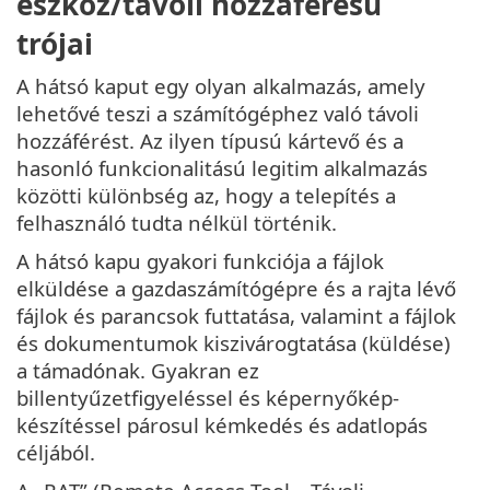
eszköz/távoli hozzáférésű
trójai
A hátsó kaput egy olyan alkalmazás, amely
lehetővé teszi a számítógéphez való távoli
hozzáférést. Az ilyen típusú kártevő és a
hasonló funkcionalitású legitim alkalmazás
közötti különbség az, hogy a telepítés a
felhasználó tudta nélkül történik.
A hátsó kapu gyakori funkciója a fájlok
elküldése a gazdaszámítógépre és a rajta lévő
fájlok és parancsok futtatása, valamint a fájlok
és dokumentumok kiszivárogtatása (küldése)
a támadónak. Gyakran ez
billentyűzetfigyeléssel és képernyőkép-
készítéssel párosul kémkedés és adatlopás
céljából.