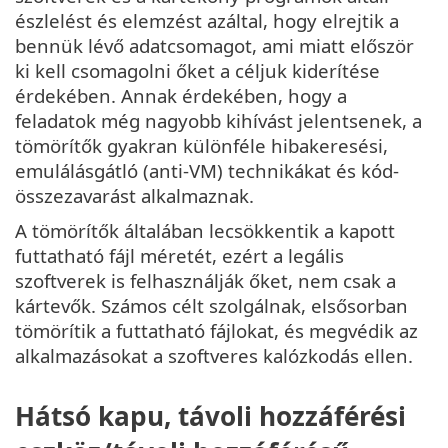
észlelést és elemzést azáltal, hogy elrejtik a
bennük lévő adatcsomagot, ami miatt először
ki kell csomagolni őket a céljuk kiderítése
érdekében. Annak érdekében, hogy a
feladatok még nagyobb kihívást jelentsenek, a
tömörítők gyakran különféle hibakeresési,
emulálásgátló (anti-VM) technikákat és kód-
összezavarást alkalmaznak.
A tömörítők általában lecsökkentik a kapott
futtatható fájl méretét, ezért a legális
szoftverek is felhasználják őket, nem csak a
kártevők. Számos célt szolgálnak, elsősorban
tömörítik a futtatható fájlokat, és megvédik az
alkalmazásokat a szoftveres kalózkodás ellen.
Hátsó kapu, távoli hozzáférési