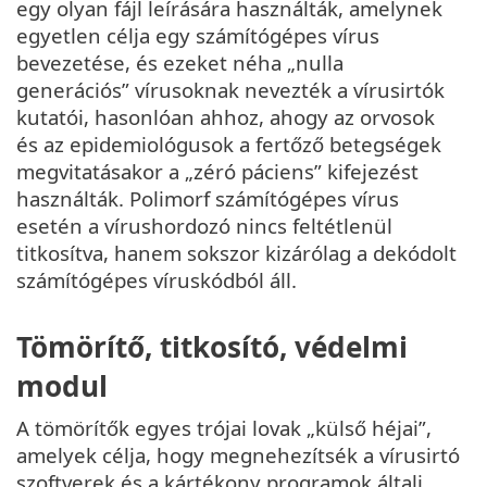
egy olyan fájl leírására használták, amelynek
egyetlen célja egy számítógépes vírus
bevezetése, és ezeket néha „nulla
generációs” vírusoknak nevezték a vírusirtók
kutatói, hasonlóan ahhoz, ahogy az orvosok
és az epidemiológusok a fertőző betegségek
megvitatásakor a „zéró páciens” kifejezést
használták. Polimorf számítógépes vírus
esetén a vírushordozó nincs feltétlenül
titkosítva, hanem sokszor kizárólag a dekódolt
számítógépes víruskódból áll.
Tömörítő, titkosító, védelmi
modul
A tömörítők egyes trójai lovak „külső héjai”,
amelyek célja, hogy megnehezítsék a vírusirtó
szoftverek és a kártékony programok általi