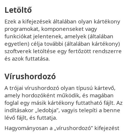
Letöltő
Ezek a kifejezések általában olyan kártékony
programokat, komponenseket vagy
funkciókat jelentenek, amelyek (általában
egyetlen) célja további (általában kártékony)
szoftverek letöltése egy fertőzött rendszerre
és azok futtatása.
Vírushordozó
A trójai vírushordozó olyan típusú kártevő,
amely hordozóként működik, és magában
foglal egy másik kártékony futtatható fájlt. Az
indításakor „ledobja”, vagyis telepíti a benne
lévő fájlt, és futtatja.
Hagyományosan a „vírushordozó” kifejezést