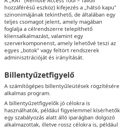
A „RAT” (Remote Access Tool – Távoli
hozzáférésű eszköz) kifejezés a „hátsó kapu”
szinonimájának tekinthető, de általában egy
teljes csomagot jelent, amely magában
foglalja a célrendszerre telepíthető
kliensalkalmazást, valamint egy
szerverkomponenst, amely lehetővé teszi az
egyes „botok” vagy feltört rendszerek
adminisztrációját és irányítását.
Billentyűzetfigyelő
A számítógépes billentyűleütések rögzítésére
alkalmas program.
A billentyűzetfigyelők jó célokra is
használhatók, például figyelemmel kísérhetők
egy szabályozás alatt álló iparágban dolgozó
alkalmazottak, illetve rossz célokra is, például