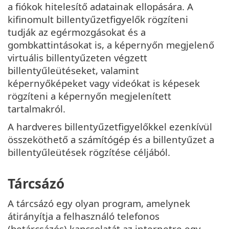
a fiókok hitelesítő adatainak ellopására. A
kifinomult billentyűzetfigyelők rögzíteni
tudják az egérmozgásokat és a
gombkattintásokat is, a képernyőn megjelenő
virtuális billentyűzeten végzett
billentyűleütéseket, valamint
képernyőképeket vagy videókat is képesek
rögzíteni a képernyőn megjelenített
tartalmakról.
A hardveres billentyűzetfigyelőkkel ezenkívül
összeköthető a számítógép és a billentyűzet a
billentyűleütések rögzítése céljából.
Tárcsázó
A tárcsázó egy olyan program, amelynek
átirányítja a felhasználó telefonos
(betárcsázós) kapcsolatát az internetre egy