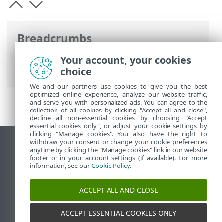
Breadcrumbs
ESET Online súgó
>
ESET Glossary
>
Your account, your cookies
Észlelések > Trójai
choice
We and our partners use cookies to give you the best
optimized online experience, analyze our website traffic,
and serve you with personalized ads. You can agree to the
collection of all cookies by clicking "Accept all and close",
decline all non-essential cookies by choosing "Accept
essential cookies only", or adjust your cookie settings by
clicking "Manage cookies". You also have the right to
withdraw your consent or change your cookie preferences
Asztali webhely megtekintése
anytime by clicking the "Manage cookies" link in our website
footer or in your account settings (if available). For more
End of Life
information, see our
Cookie Policy
.
Az ESET tudásbázisa
ESET Fórum
ACCEPT ALL AND CLOSE
ESET Status Portal
Regionális támogatás
ACCEPT ESSENTIAL COOKIES ONLY