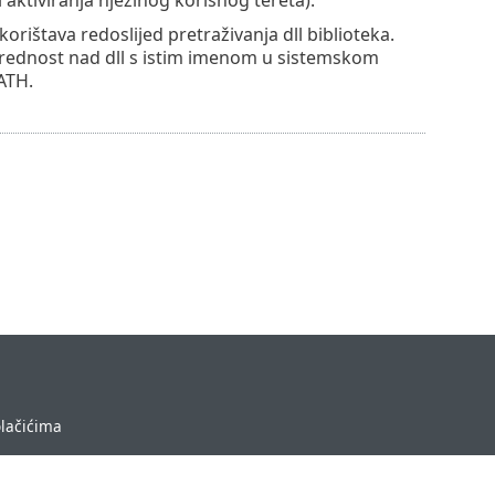
ištava redoslijed pretraživanja dll biblioteka.
i prednost nad dll s istim imenom u sistemskom
PATH.
olačićima