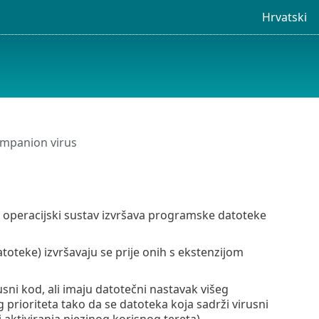
Hrvatski
mpanion virus
joj operacijski sustav izvršava programske datoteke
oteke) izvršavaju se prije onih s ekstenzijom
sni kod, ali imaju datotečni nastavak višeg
g prioriteta tako da se datoteka koja sadrži virusni
 aktiviranja njezinog korisnog tereta).