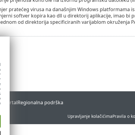
mjer pratećeg virusa na današnjim Windows platformama iskor
jerni softver kopira kao dll u direktorij aplikacije, imao b
i jednom od direktorija specificiranih varijablom okruženja 
d
h
y
y
e
o
s
e
s Portal
Regionalna podrška
e
Upravljanje kolačićima
Pravila o k