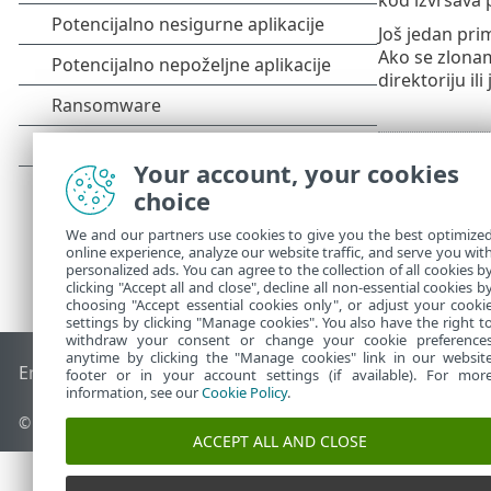
Još jedan pri
Ako se zlonam
direktoriju il
Your account, your cookies
choice
We and our partners use cookies to give you the best optimize
online experience, analyze our website traffic, and serve you wit
personalized ads. You can agree to the collection of all cookies b
clicking "Accept all and close", decline all non-essential cookies b
choosing "Accept essential cookies only", or adjust your cooki
settings by clicking "Manage cookies". You also have the right t
withdraw your consent or change your cookie preference
anytime by clicking the "Manage cookies" link in our websit
End of Life
ESET-ova baza znanja
ESET-ov forum
ESET Statu
footer or in your account settings (if available). For mor
information, see our
Cookie Policy
.
© 1992 - 2026 ESET, spol. s r.o. – Sva prava pridržana.
ACCEPT ALL AND CLOSE