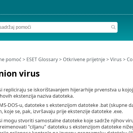
ine pomoć
>
ESET Glossary
>
Otkrivene prijetnje >
Virus
> Co
ion virus
si repliciraju se iskorištavanjem hijerarhije prvenstva u ko
ihovih ekstenzija naziva datoteka.
 MS-DOS-u, datoteke s ekstenzijom datoteke .bat (skupne dat
 koje se, pak, izvršavaju prije ekstenzije datoteke .exe.
si mogu stvoriti samostalne datoteke koje sadrže njihov viru
 preimenovati "ciljanu" datoteku s ekstenzijom datoteke niže
prije prijenosa kontrole na izvornu programsku datoteku (ili