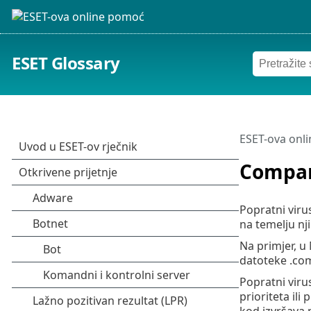
ESET Glossary
ESET-ova onl
Compan
Popratni viru
na temelju nj
Na primjer, u
datoteke .com,
Popratni viru
prioriteta ili
kod izvršava 