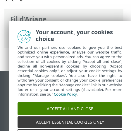
Fil d'Ariane
Aide en ligne d'ESET
>
ESET Glossary
>
Your account, your cookies
Détections >
Virus
> Virus recouvrant
choice
We and our partners use cookies to give you the best
optimized online experience, analyze our website traffic,
and serve you with personalized ads. You can agree to the
collection of all cookies by clicking "Accept all and close",
decline all non-essential cookies by choosing "Accept
essential cookies only", or adjust your cookie settings by
clicking "Manage cookies". You also have the right to
withdraw your consent or change your cookie preferences
Afficher le site pour ordinateur de bureau
anytime by clicking the "Manage cookies" link in our website
footer or in your account settings (if available). For more
End of Life
information, see our
Cookie Policy
.
Base de connaissances ESET
Forum ESET
ACCEPT ALL AND CLOSE
ESET Status Portal
Assistance régionale
ACCEPT ESSENTIAL COOKIES ONLY