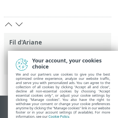
Fil d'Ariane
Aide en ligne d'ESET
>
ESET Glossary
>
Attaques à distance > Attaques par
Your account, your cookies
protocole ICMP
choice
We and our partners use cookies to give you the best
optimized online experience, analyze our website traffic,
and serve you with personalized ads. You can agree to the
collection of all cookies by clicking "Accept all and close",
decline all non-essential cookies by choosing "Accept
essential cookies only", or adjust your cookie settings by
clicking "Manage cookies". You also have the right to
withdraw your consent or change your cookie preferences
Afficher le site pour ordinateur de bureau
anytime by clicking the "Manage cookies" link in our website
footer or in your account settings (if available). For more
End of Life
information, see our
Cookie Policy
.