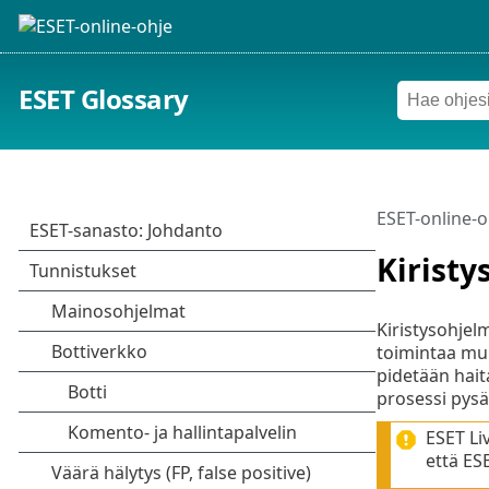
ESET Glossary
ESET-online-o
Kirist
Kiristysohjel
toimintaa mui
pidetään hait
prosessi pysä
ESET Li
että ES