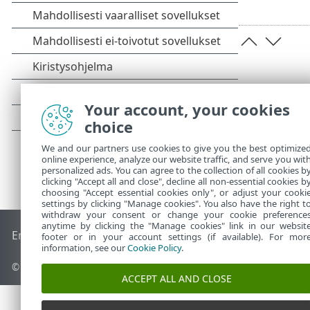
Your account, your cookies
choice
We and our partners use cookies to give you the best optimize
online experience, analyze our website traffic, and serve you wit
personalized ads. You can agree to the collection of all cookies b
clicking "Accept all and close", decline all non-essential cookies b
choosing "Accept essential cookies only", or adjust your cooki
settings by clicking "Manage cookies". You also have the right t
withdraw your consent or change your cookie preference
anytime by clicking the "Manage cookies" link in our websit
End of Life
ESET-tietämyskanta
ESET-foorumi
ESET Status P
footer or in your account settings (if available). For mor
information, see our
Cookie Policy
.
© 1992 - 2026 ESET, spol. s r.o. – Kaikki oikeudet pidätetään.
ACCEPT ALL AND CLOSE