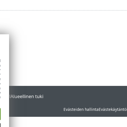
d
h
y
y
e
o
s
e
ortal
Alueellinen tuki
e
Evästeiden hallinta
Evästekäytäntö