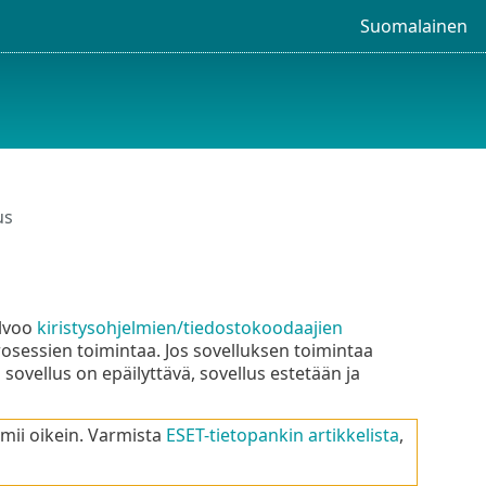
Suomalainen
us
alvoo
kiristysohjelmien/tiedostokoodaajien
rosessien toimintaa. Jos sovelluksen toimintaa
sovellus on epäilyttävä, sovellus estetään ja
imii oikein. Varmista
ESET-tietopankin artikkelista
,