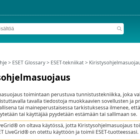
hje
>
ESET Glossary
>
ESET-tekniikat > Kiristysohjelmasuoja
ysohjelmasuojaus
masuojaus toimintaan perustuva tunnistustekniikka, joka v
stuttavalla tavalla tiedostoja muokkaavien sovellusten ja p
allisena tai maineperustaisessa tarkistuksessa ilmenee, että 
ytetään tai käyttäjää pyydetään estämään tai sallimaan se.
veGrid® on oltava käytössä, jotta Kiristysohjelmasuojaus to
ET LiveGrid® on otettu käyttöön ja toimii ESET-tuotteessasi.