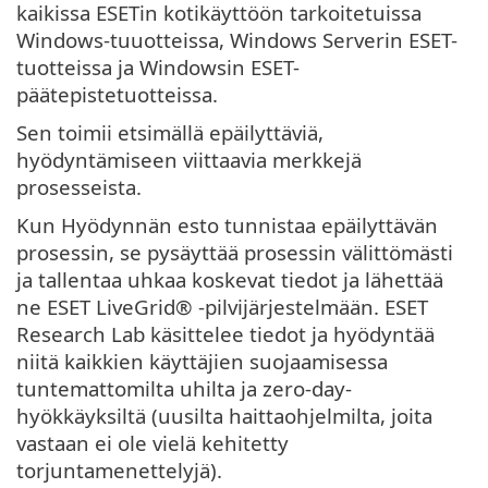
kaikissa ESETin kotikäyttöön tarkoitetuissa
Windows-tuuotteissa, Windows Serverin ESET-
tuotteissa ja Windowsin ESET-
päätepistetuotteissa.
Sen toimii etsimällä epäilyttäviä,
hyödyntämiseen viittaavia merkkejä
prosesseista.
Kun Hyödynnän esto tunnistaa epäilyttävän
prosessin, se pysäyttää prosessin välittömästi
ja tallentaa uhkaa koskevat tiedot ja lähettää
ne ESET LiveGrid® -pilvijärjestelmään. ESET
Research Lab käsittelee tiedot ja hyödyntää
niitä kaikkien käyttäjien suojaamisessa
tuntemattomilta uhilta ja zero-day-
hyökkäyksiltä (uusilta haittaohjelmilta, joita
vastaan ei ole vielä kehitetty
torjuntamenettelyjä).