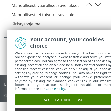
Your account, your cookies
choice
We and our partners use cookies to give you the best optimize
online experience, analyze our website traffic, and serve you wit
personalized ads. You can agree to the collection of all cookies b
clicking "Accept all and close", decline all non-essential cookies b
choosing "Accept essential cookies only", or adjust your cooki
settings by clicking "Manage cookies". You also have the right t
withdraw your consent or change your cookie preference
anytime by clicking the "Manage cookies" link in our websit
End of Life
ESET-tietämyskanta
ESET-foorumi
ESET Status P
footer or in your account settings (if available). For mor
information, see our
Cookie Policy
.
© 1992 - 2026 ESET, spol. s r.o. – Kaikki oikeudet pidätetään.
ACCEPT ALL AND CLOSE