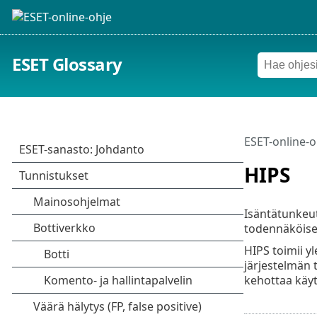
ESET Glossary
ESET-online-o
HIPS
Isäntätunkeut
todennäköises
HIPS toimii yl
järjestelmän 
kehottaa käyt