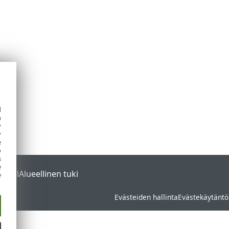
d
h
y
y
e
o
s
e
ortal
Alueellinen tuki
e
Evästeiden hallinta
Evästekäytäntö