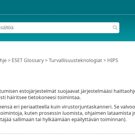
hje
>
ESET Glossary
>
Turvallisuusteknologiat > HIPS
umisen estojärjestelmät suojaavat järjestelmääsi haittaohjelm
ti häiritsee tietokoneesi toimintaa.
eensä eri periaatteella kuin virustorjuntaskanneri. Se valvoo 
toimintoja, kuten prosessin luomista, ohjaimen lataamista jne
täjää sallimaan tai hylkäämään epäilyttävän toiminnan).