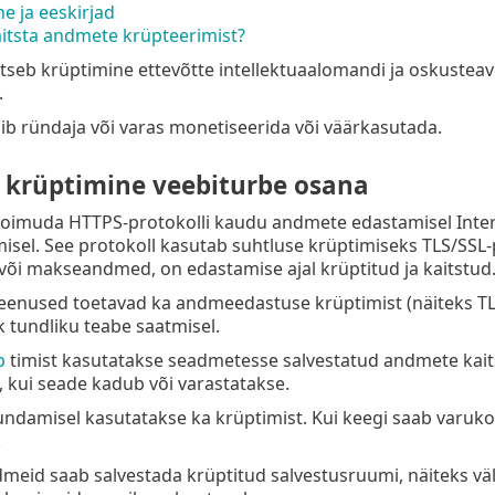
e ja eeskirjad
itsta andmete krüpteerimist?
itseb krüptimine ettevõtte intellektuaalomandi ja oskusteavet
.
ib ründaja või varas monetiseerida või väärkasutada.
krüptimine veebiturbe osana
toimuda HTTPS-protokolli kaudu andmete edastamisel Intern
sel. See protokoll kasutab suhtluse krüptimiseks TLS/SSL-pr
 või makseandmed, on edastamise ajal krüptitud ja kaitstud
enused toetavad ka andmeedastuse krüptimist (näiteks TLS/
k tundliku teabe saatmisel.
p
timist kasutatakse seadmetesse salvestatud andmete kaits
 kui seade kadub või varastatakse.
damisel kasutatakse ka krüptimist. Kui keegi saab varukoo
.
meid saab salvestada krüptitud salvestusruumi, näiteks välis