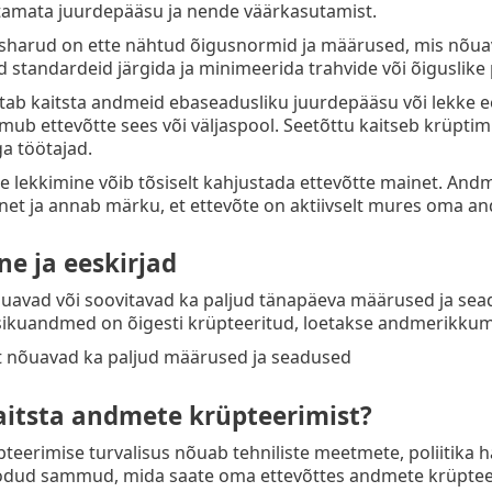
tamata juurdepääsu ja nende väärkasutamist.
sharud on ette nähtud õigusnormid ja määrused, mis nõuava
id standardeid järgida ja minimeerida trahvide või õiguslike
tab kaitsta andmeid ebaseadusliku juurdepääsu või lekke e
mub ettevõtte sees või väljaspool. Seetõttu kaitseb krüptim
a töötajad.
e lekkimine võib tõsiselt kahjustada ettevõtte mainet. And
net ja annab märku, et ettevõte on aktiivselt mures oma and
e ja eeskirjad
uavad või soovitavad ka paljud tänapäeva määrused ja sea
isikuandmed on õigesti krüpteeritud, loetakse andmerikku
t nõuavad ka paljud määrused ja seadused
aitsta andmete krüpteerimist?
eerimise turvalisus nõuab tehniliste meetmete, poliitika h
oodud sammud, mida saate oma ettevõttes andmete krüpteer