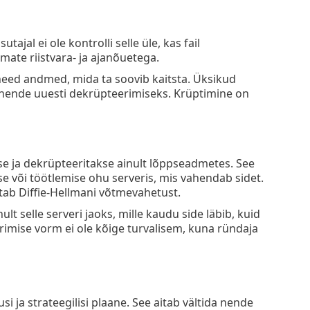
jal ei ole kontrolli selle üle, kas fail
mate riistvara- ja ajanõuetega.
t need andmed, mida ta soovib kaitsta. Üksikud
a nende uuesti dekrüpteerimiseks. Krüptimine on
se ja dekrüpteeritakse ainult lõppseadmetes. See
e või töötlemise ohu serveris, mis vahendab sidet.
tab Diffie-Hellmani võtmevahetust.
t selle serveri jaoks, mille kaudu side läbib, kuid
rimise vorm ei ole kõige turvalisem, kuna ründaja
i ja strateegilisi plaane. See aitab vältida nende