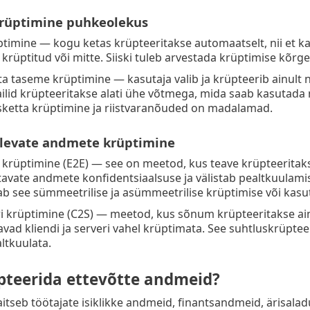
rüptimine puhkeolekus
timine — kogu ketas krüpteeritakse automaatselt, nii et kasuta
 krüptitud või mitte. Siiski tuleb arvestada krüptimise kõrge
usta taseme krüptimine — kasutaja valib ja krüpteerib ainul
ailid krüpteeritakse alati ühe võtmega, mida saab kasutad
isketta krüptimine ja riistvaranõuded on madalamad.
 olevate andmete krüptimine
 krüptimine (E2E) — see on meetod, kus teave krüpteeritak
avate andmete konfidentsiaalsuse ja välistab pealtkuulamis
b see sümmeetrilise ja asümmeetrilise krüptimise või kasu
ri krüptimine (C2S) — meetod, kus sõnum krüpteeritakse ainul
ad kliendi ja serveri vahel krüptimata. See suhtluskrüptee
ltkuulata.
pteerida ettevõtte andmeid?
itseb töötajate isiklikke andmeid, finantsandmeid, ärisaladus