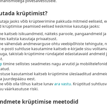
hanismidega pilvesalvestusele.
utada krüptimist?
taja jaoks võib krüpteerimine pakkuda mitmeid eeliseid, erit
 krüptimise peamised eelised keskmise kasutaja jaoks:
e kaitseb isikuandmeid, näiteks paroole, pangaandmeid ja
ates kaitsta kasutaja privaatsust.
ne vähendab andmevarguse ohtu veebipõhiste tehingute, n
 e-posti suhtluse kasutamine kaitseb e-kirjade sisu volitama
uga, takistab krüptimine ründajatel edastatavaid andmeid 
t.
üp
timine sellistes seadmetes nagu arvutid ja mobiiltelefoni
tatud.
vestuse kasutamisel kaitseb krüptimine üleslaaditud andme
a juurdepääsu eest.
e võib olla tõhus kaitse lunav
ara vastu.
Krüptitud suhtlusv
su väärkasutuse riski.
andmete krüptimise meetodid