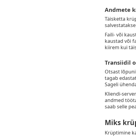
Andmete k
Täisketta krüp
salvestatakse
Faili- või ka
kaustad või f
kiirem kui tä
Transiidil
Otsast lõpuni
tagab edastat
Sageli ühenda
Kliendi-serve
andmed töötav
saab selle pea
Miks krü
Krüptimine ka