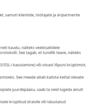
, samuti klientide, töötajate ja äripartnerite
eti kaudu, näiteks veebisaitidele
otokolli. See tagab, et tundlik teave, näiteks
.
SSL-i kasutamine) või otsast lõpuni krüptimist,
miseks. See meede aitab kaitsta kettal olevate
piate juurdepääsu, saab ta neid lugeda ainult
ele krüptitud draivile või täiustatud