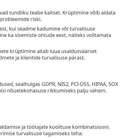
d tundliku teabe kaitset. Krüptimine võib aidata
 probleemide riski.
est, kui seadme kadumine või turvalisuse
ine ka sisemiste ohtude eest, näiteks volitamata
mete krüptimine aitab luua usaldusväärset
mete ja klientide turvalisuse pärast.
dused, sealhulgas GDPR, NIS2, PCI-DSS, HIPAA, SOX
misi nõuetekohasuse rikkumiseks palju vähem.
aldamise ja töötajate koolituse kombinatsiooni.
imise turvalisuse tagamiseks teha: