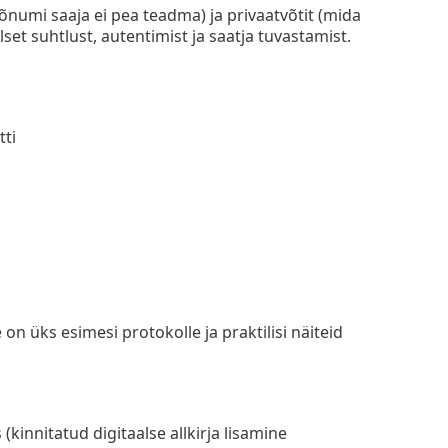
õnumi saaja ei pea teadma) ja privaatvõtit (mida
et suhtlust, autentimist ja saatja tuvastamist.
tti
n üks esimesi protokolle ja praktilisi näiteid
kinnitatud digitaalse allkirja lisamine