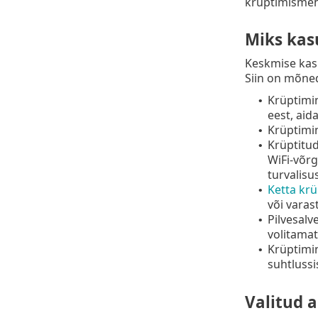
krüptimismeh
Miks kas
Keskmise kasu
Siin on mõned
Krüptimin
•
eest, aid
Krüptimi
•
Krüptitud
•
WiFi-võrg
turvalisus
Ketta kr
•
või varas
Pilvesal
•
volitamat
Krüptimin
•
suhtlussi
Valitud 