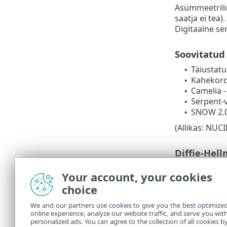
Asümmeetrilin
saatja ei tea
Digitaalne ser
Soovitatud
Täiustatu
•
Kahekordn
•
Camelia -
•
Serpent-v
•
SNOW 2.0,
•
(Allikas: NUCI
Diffie-Hel
Krüptimisvõtm
Your account, your cookies
krüptograafi
choice
RSA (Rives
We and our partners use cookies to give you the best optimize
online experience, analyze our website traffic, and serve you wit
Esimene algori
personalized ads. You can agree to the collection of all cookies b