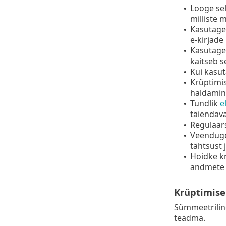
Looge sel
•
milliste 
Kasutage 
•
e-kirjade
Kasutag
•
kaitseb s
Kui kasut
•
Krüptimis
•
haldamine
Tundlik
e
•
täiendava
Regulaars
•
Veenduge
•
tähtsust 
Hoidke k
•
andmete 
Krüptimise
Sümmeetrilin
teadma.