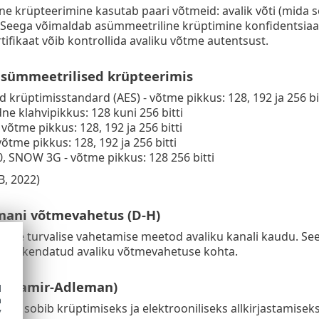
e krüpteerimine kasutab paari võtmeid: avalik võti (mida s
). Seega võimaldab asümmeetriline krüptimine konfidentsiaals
tifikaat võib kontrollida avaliku võtme autentsust.
 sümmeetrilised krüpteerimis
d krüptimisstandard (AES) - võtme pikkus: 128, 192 ja 256 bi
e klahvipikkus: 128 kuni 256 bitti
 võtme pikkus: 128, 192 ja 256 bitti
õtme pikkus: 128, 192 ja 256 bitti
 SNOW 3G - võtme pikkus: 128 256 bitti
B, 2022)
lmani võtmevahetus (D-H)
ete turvalise vahetamise meetod avaliku kanali kaudu. See o
as rakendatud avaliku võtmevahetuse kohta.
t-Shamir-Adleman)
d
h
tm sobib krüptimiseks ja elektrooniliseks allkirjastamiseks (
y