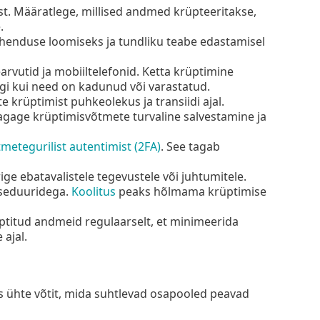
st. Määratlege, millised andmed krüpteeritakse,
.
ühenduse loomiseks ja tundliku teabe edastamisel
arvutid ja mobiiltelefonid. Ketta krüptimine
egi kui need on kadunud või varastatud.
 krüptimist puhkeolekus ja transiidi ajal.
agage krüptimisvõtmete turvaline salvestamine ja
etegurilist autentimist (2FA)
. See tagab
ige ebatavalistele tegevustele või juhtumitele.
tseduuridega.
Koolitus
peaks hõlmama krüptimise
titud andmeid regulaarselt, et minimeerida
ajal.
 ühte võtit, mida suhtlevad osapooled peavad