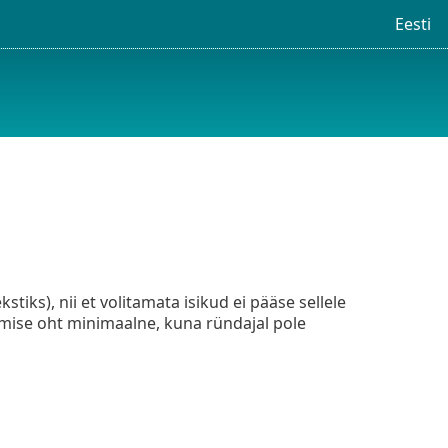
Eesti
tiks), nii et volitamata isikud ei pääse sellele
amise oht minimaalne, kuna ründajal pole