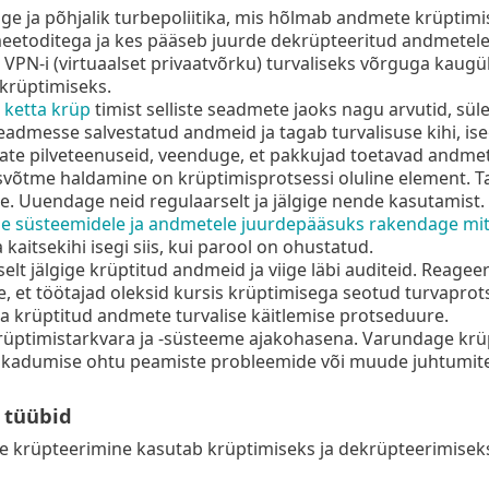
ge ja põhjalik turbepoliitika, mis hõlmab andmete krüptimi
meetoditega ja kes pääseb juurde dekrüpteeritud andmetele
VPN-i (virtuaalset privaatvõrku) turvaliseks võrguga kaug
 krüptimiseks.
e
ketta krüp
timist selliste seadmete jaoks nagu arvutid, süle
eadmesse salvestatud andmeid ja tagab turvalisuse kihi, is
ate pilveteenuseid, veenduge, et pakkujad toetavad andmete
võtme haldamine on krüptimisprotsessi oluline element. T
. Uuendage neid regulaarselt ja jälgige nende kasutamist.
le süsteemidele ja andmetele juurdepääsuks rakendage mitm
 kaitsekihi isegi siis, kui parool on ohustatud.
elt jälgige krüptitud andmeid ja viige läbi auditeid. Reageer
, et töötajad oleksid kursis krüptimisega seotud turvapro
ja krüptitud andmete turvalise käitlemise protseduure.
rüptimistarkvara ja -süsteeme ajakohasena. Varundage krüp
kadumise ohtu peamiste probleemide või muude juhtumite 
 tüübid
e krüpteerimine kasutab krüptimiseks ja dekrüpteerimiseks