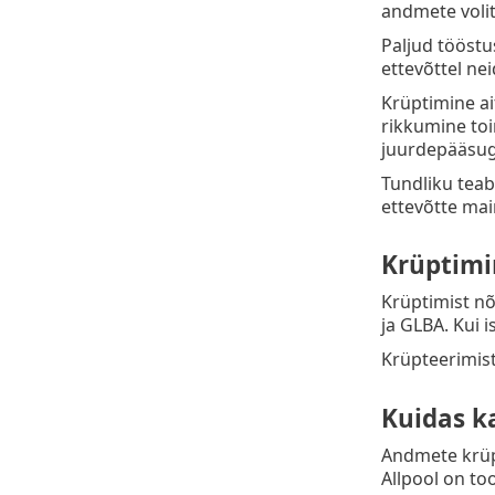
andmete voli
Paljud tööstu
ettevõttel ne
Krüptimine ai
rikkumine toi
juurdepääsug
Tundliku teab
ettevõtte mai
Krüptimin
Krüptimist nõ
ja GLBA. Kui 
Krüpteerimis
Kuidas k
Andmete krüpt
Allpool on t