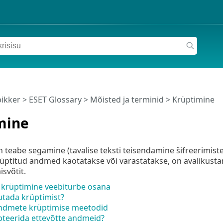
pikker
>
ESET Glossary
>
Mõisted ja terminid > Krüptimine
mine
teabe segamine (tavalise teksti teisendamine šifreerimisteks
rüptitud andmed kaotatakse või varastatakse, on avalikust
svõtit.
krüptimine veebiturbe osana
utada krüptimist?
andmete krüptimise meetodid
pteerida ettevõtte andmeid?