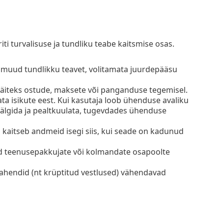
i turvalisuse ja tundliku teabe kaitsmise osas.
 muud tundlikku teavet, volitamata juurdepääsu
äiteks ostude, maksete või panganduse tegemisel.
ta isikute eest. Kui kasutaja loob ühenduse avaliku
jälgida ja pealtkuulata, tugevdades ühenduse
d kaitseb andmeid isegi siis, kui seade on kadunud
id teenusepakkujate või kolmandate osapoolte
ahendid (nt krüptitud vestlused) vähendavad