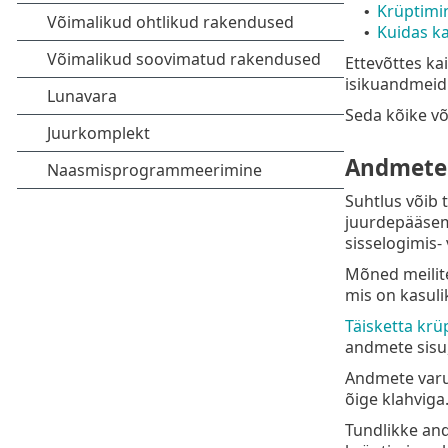
Krüptimin
•
Kuidas ka
•
Ettevõttes ka
isikuandmeid
Seda kõike võ
Andmete 
Suhtlus võib 
juurdepääsemi
sisselogimis-
Mõned meilite
mis on kasuli
Täisketta krü
andmete sisu,
Andmete varun
õige klahviga
Tundlikke and