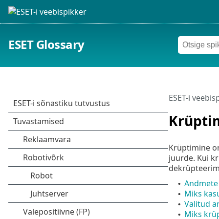
ESET Glossary
ESET-i veebis
Krüpti
Krüptimine on 
juurde. Kui k
dekrüpteerimi
Andmete 
•
Miks kas
•
Valitud 
•
Miks krü
•