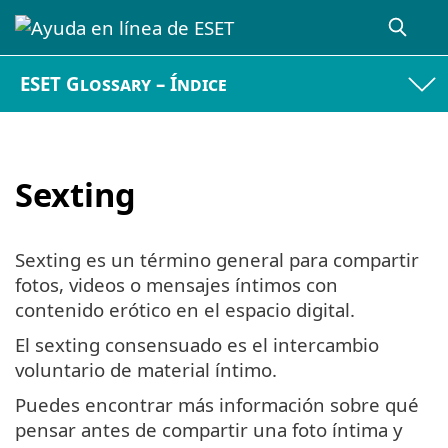
ESET Glossary – Índice
Sexting
Sexting es un término general para compartir
fotos, videos o mensajes íntimos con
contenido erótico en el espacio digital.
El sexting consensuado es el intercambio
voluntario de material íntimo.
Puedes encontrar más información sobre qué
pensar antes de compartir una foto íntima y