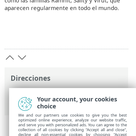
como las familias Ramnit, Sality y Virut, que
aparecen regularmente en todo el mundo.
Direcciones
Ayuda en línea de ESET
>
ESET Glossary
>
Detecciones >
Virus
> Virus de archivos,
Your account, your cookies
virus parasitario
choice
We and our partners use cookies to give you the best
optimized online experience, analyze our website traffic,
and serve you with personalized ads. You can agree to the
collection of all cookies by clicking "Accept all and close",
decline all non-essential cookies by choosing "Accept