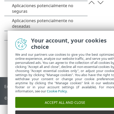
Your account, your cookies
choice
We and our partners use cookies to give you the best optimize
online experience, analyze our website traffic, and serve you wit
personalized ads. You can agree to the collection of all cookies b
clicking "Accept all and close", decline all non-essential cookies b
choosing "Accept essential cookies only", or adjust your cooki
settings by clicking "Manage cookies". You also have the right t
withdraw your consent or change your cookie preference
anytime by clicking the "Manage cookies" link in our websit
End of Life
Base de conocimiento de ESET
Foro de ESET
ES
footer or in your account settings (if available). For mor
information, see our
Cookie Policy
.
© 1992 - 2026 ESET, spol. s r.o. Todos los derechos reservados.
ACCEPT ALL AND CLOSE