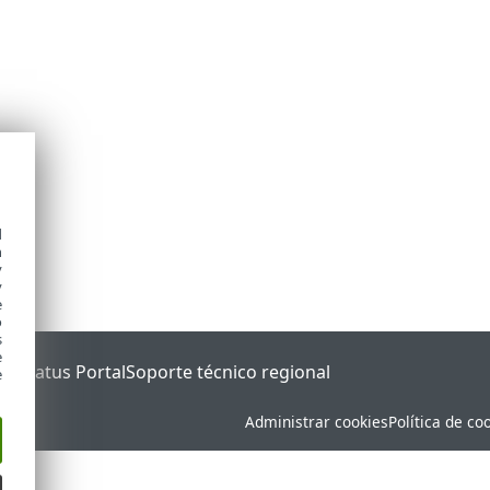
d
h
y
y
e
o
s
e
ET Status Portal
Soporte técnico regional
e
Administrar cookies
Política de co