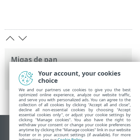
Migas de pan
Ayuda en línea de ESET
>
ESET Glossary
>
Your account, your cookies
Ataques remotos > Desincronización TCP
choice
We and our partners use cookies to give you the best
optimized online experience, analyze our website traffic,
and serve you with personalized ads. You can agree to the
collection of all cookies by clicking "Accept all and close",
decline all non-essential cookies by choosing "Accept
essential cookies only", or adjust your cookie settings by
clicking "Manage cookies". You also have the right to
withdraw your consent or change your cookie preferences
Ver sitio del escritorio
anytime by clicking the "Manage cookies" link in our website
footer or in your account settings (if available). For more
End of Life
information, see our
Cookie Policy
.