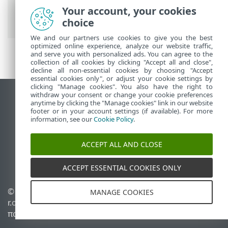
Ηλεκτρονική βοήθεια ESET
>
ESET
Your account, your cookies
Glossary
>
Ανιχνεύσεις > Worm
choice
We and our partners use cookies to give you the best
optimized online experience, analyze our website traffic,
and serve you with personalized ads. You can agree to the
collection of all cookies by clicking "Accept all and close",
decline all non-essential cookies by choosing "Accept
essential cookies only", or adjust your cookie settings by
clicking "Manage cookies". You also have the right to
withdraw your consent or change your cookie preferences
Προβολή ιστότοπου επιφάνειας εργασίας
anytime by clicking the "Manage cookies" link in our website
footer or in your account settings (if available). For more
End of Life
information, see our
Cookie Policy
.
Γνωσιακή βάση ESET
Ομάδα συζήτησης ESET
ACCEPT ALL AND CLOSE
ESET Status Portal
Τοπική υποστήριξη
ACCEPT ESSENTIAL COOKIES ONLY
© 1992 - 2026 ESET, spol. s
Διαχείριση cookies
MANAGE COOKIES
r.o. - Με την επιφύλαξη
Πολιτική cookie
παντός δικαιώματος.