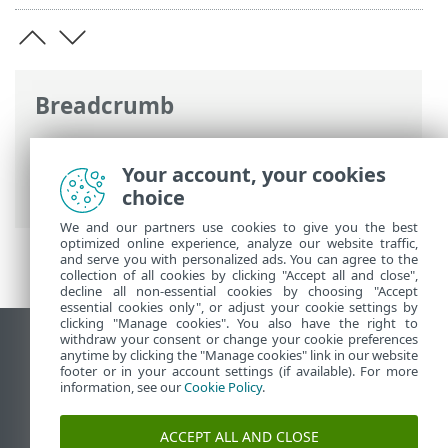
Breadcrumb
Ηλεκτρονική βοήθεια ESET
>
ESET
Glossary
>
Απειλές και επιθέσεις >
Your account, your cookies
Κοινωνική μηχανική
choice
We and our partners use cookies to give you the best
optimized online experience, analyze our website traffic,
and serve you with personalized ads. You can agree to the
collection of all cookies by clicking "Accept all and close",
decline all non-essential cookies by choosing "Accept
essential cookies only", or adjust your cookie settings by
clicking "Manage cookies". You also have the right to
withdraw your consent or change your cookie preferences
Προβολή ιστότοπου επιφάνειας εργασίας
anytime by clicking the "Manage cookies" link in our website
footer or in your account settings (if available). For more
End of Life
information, see our
Cookie Policy
.
Γνωσιακή βάση ESET
Ομάδα συζήτησης ESET
ACCEPT ALL AND CLOSE