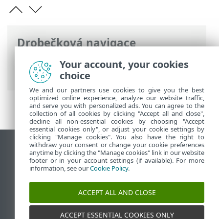
Drobečková navigace
ESET Online nápověda
>
ESET Glossary
>
Your account, your cookies
Vzdálené útoky > SMB Relay
choice
We and our partners use cookies to give you the best
optimized online experience, analyze our website traffic,
and serve you with personalized ads. You can agree to the
collection of all cookies by clicking "Accept all and close",
decline all non-essential cookies by choosing "Accept
essential cookies only", or adjust your cookie settings by
clicking "Manage cookies". You also have the right to
withdraw your consent or change your cookie preferences
Zobrazit verzi pro počítač
anytime by clicking the "Manage cookies" link in our website
footer or in your account settings (if available). For more
End of Life
information, see our
Cookie Policy
.
ESET Databáze znalostí
ESET Forum
ACCEPT ALL AND CLOSE
ESET Status Portal
Regionální podpora
ACCEPT ESSENTIAL COOKIES ONLY