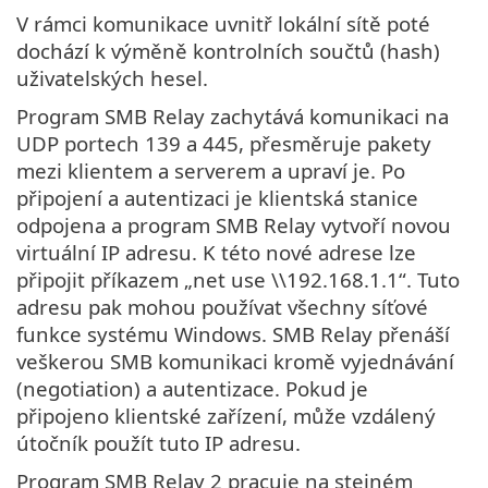
V rámci komunikace uvnitř lokální sítě poté
dochází k výměně kontrolních součtů (hash)
uživatelských hesel.
Program SMB Relay zachytává komunikaci na
UDP portech 139 a 445, přesměruje pakety
mezi klientem a serverem a upraví je. Po
připojení a autentizaci je klientská stanice
odpojena a program SMB Relay vytvoří novou
virtuální IP adresu. K této nové adrese lze
připojit příkazem „net use \\192.168.1.1“. Tuto
adresu pak mohou používat všechny síťové
funkce systému Windows. SMB Relay přenáší
veškerou SMB komunikaci kromě vyjednávání
(negotiation) a autentizace. Pokud je
připojeno klientské zařízení, může vzdálený
útočník použít tuto IP adresu.
Program SMB Relay 2 pracuje na stejném