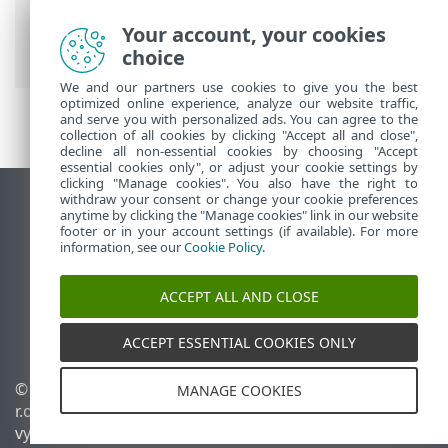
ESET Online nápověda
>
ESET Glossary
>
Your account, your cookies
Detekce >
Virus
> Retroviry
choice
We and our partners use cookies to give you the best
optimized online experience, analyze our website traffic,
and serve you with personalized ads. You can agree to the
collection of all cookies by clicking "Accept all and close",
decline all non-essential cookies by choosing "Accept
essential cookies only", or adjust your cookie settings by
clicking "Manage cookies". You also have the right to
withdraw your consent or change your cookie preferences
Zobrazit verzi pro počítač
anytime by clicking the "Manage cookies" link in our website
footer or in your account settings (if available). For more
End of Life
information, see our
Cookie Policy
.
ESET Databáze znalostí
ESET Forum
ACCEPT ALL AND CLOSE
ESET Status Portal
Regionální podpora
ACCEPT ESSENTIAL COOKIES ONLY
© 1992 - 2026 ESET, spol. s
Spravovat cookies
MANAGE COOKIES
r.o. - Všechna práva
Zásady používání souborů
vyhrazena.
cookies