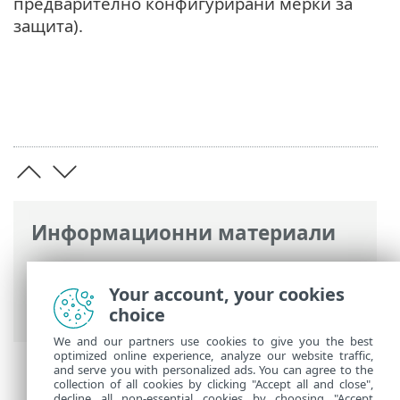
предварително конфигурирани мерки за
защита).
Информационни материали
Онлайн помощ на ESET
>
ESET Glossary
>
Технологии на ESET > Блокиране на
Your account, your cookies
експлойти
choice
We and our partners use cookies to give you the best
optimized online experience, analyze our website traffic,
and serve you with personalized ads. You can agree to the
collection of all cookies by clicking "Accept all and close",
decline all non-essential cookies by choosing "Accept