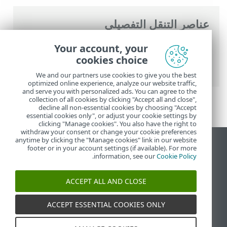
عناصر التنقل التفصيلي
تعليمات ESET عبر الإنترنت
>
ESET Glossary
>
Your account, your
الاكتشافات > التطبيقات المحتملة أن تكون غير
cookies choice
مرغوب فيها
We and our partners use cookies to give you the best
optimized online experience, analyze our website traffic,
and serve you with personalized ads. You can agree to the
collection of all cookies by clicking "Accept all and close",
decline all non-essential cookies by choosing "Accept
essential cookies only", or adjust your cookie settings by
clicking "Manage cookies". You also have the right to
withdraw your consent or change your cookie preferences
anytime by clicking the "Manage cookies" link in our website
عرض موقع سطح المكتب
footer or in your account settings (if available). For more
.
information, see our
Cookie Policy
End of Life
قاعدة معارف ESET
ACCEPT ALL AND CLOSE
منتدى ESET
ESET Status Portal
ACCEPT ESSENTIAL COOKIES ONLY
الدعم الإقليمي