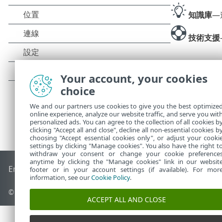
知識庫
—
技術支援
Your account, your cookies
choice
We and our partners use cookies to give you the best optimize
online experience, analyze our website traffic, and serve you wit
personalized ads. You can agree to the collection of all cookies b
clicking "Accept all and close", decline all non-essential cookies b
choosing "Accept essential cookies only", or adjust your cooki
settings by clicking "Manage cookies". You also have the right t
withdraw your consent or change your cookie preference
anytime by clicking the "Manage cookies" link in our websit
End of Life
ESET 知識庫
ESET 論壇
ESET Status Portal
地區設
footer or in your account settings (if available). For mor
information, see our
Cookie Policy
.
© 1992 - 2025 ESET, spol. s r.o. - 保留所有權利。
ACCEPT ALL AND CLOSE