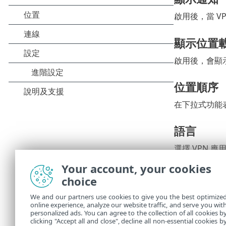
啟用後，當 V
顯示位置
啟用後，會顯
位置順序
在下拉式功能
語言
選擇 VPN 
Your account, your cookies
主題
choice
將 VPN 應
We and our partners use cookies to give you the best optimize
online experience, analyze our website traffic, and serve you wit
personalized ads. You can agree to the collection of all cookies b
進階設定
clicking "Accept all and close", decline all non-essential cookies b