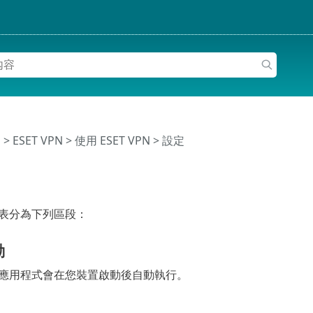
明
>
ESET VPN
>
使用 ESET VPN
> 設定
能表分為下列區段：
動
N 應用程式會在您裝置啟動後自動執行。