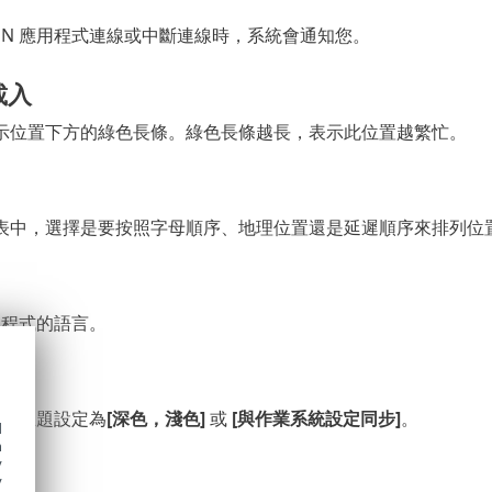
PN 應用程式連線或中斷連線時，系統會通知您。
載入
示位置下方的綠色長條。綠色長條越長，表示此位置越繁忙。
表中，選擇是要按照字母順序、地理位置還是延遲順序來排列位
應用程式的語言。
用程式主題設定為
[深色，淺色]
或
[與作業系統設定同步]
。
d
h
y
y