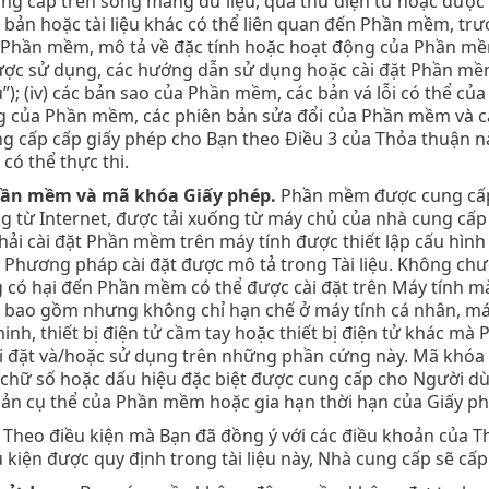
 cấp trên sóng mang dữ liệu, qua thư điện tử hoặc được tải xu
bản hoặc tài liệu khác có thể liên quan đến Phần mềm, trư
 Phần mềm, mô tả về đặc tính hoặc hoạt động của Phần mề
c sử dụng, các hướng dẫn sử dụng hoặc cài đặt Phần mềm
u”); (iv) các bản sao của Phần mềm, các bản vá lỗi có thể
 của Phần mềm, các phiên bản sửa đổi của Phần mềm và c
g cấp cấp giấy phép cho Bạn theo Điều 3 của Thỏa thuận 
có thể thực thi.
Phần mềm và mã khóa Giấy phép.
Phần mềm được cung cấp t
g từ Internet, được tải xuống từ máy chủ của nhà cung cấ
phải cài đặt Phần mềm trên máy tính được thiết lập cấu hình 
u. Phương pháp cài đặt được mô tả trong Tài liệu. Không c
 có hại đến Phần mềm có thể được cài đặt trên Máy tính mà
 bao gồm nhưng không chỉ hạn chế ở máy tính cá nhân, máy 
inh, thiết bị điện tử cầm tay hoặc thiết bị điện tử khác 
i đặt và/hoặc sử dụng trên những phần cứng này. Mã khóa 
i, chữ số hoặc dấu hiệu đặc biệt được cung cấp cho Người 
ản cụ thể của Phần mềm hoặc gia hạn thời hạn của Giấy ph
Theo điều kiện mà Bạn đã đồng ý với các điều khoản của Th
 kiện được quy định trong tài liệu này, Nhà cung cấp sẽ cấp