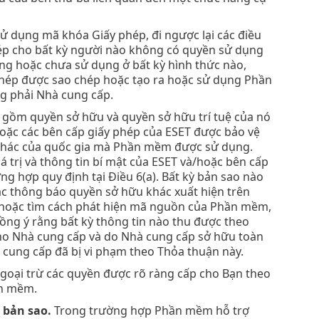
sử dụng mã khóa Giấy phép, đi ngược lại các điều
ép cho bất kỳ người nào không có quyền sử dụng
 hoặc chưa sử dụng ở bất kỳ hình thức nào,
 phép được sao chép hoặc tạo ra hoặc sử dụng Phần
 phải Nhà cung cấp.
 gồm quyền sở hữu và quyền sở hữu trí tuệ của nó
hoặc các bên cấp giấy phép của ESET được bảo vệ
ng khác của quốc gia mà Phần mềm được sử dụng.
 trị và thông tin bí mật của ESET và/hoặc bên cấp
 hợp quy định tại Điều 6(a). Bất kỳ bản sao nào
ác thông báo quyền sở hữu khác xuất hiện trên
 hoặc tìm cách phát hiện mã nguồn của Phần mềm,
ồng ý rằng bất kỳ thông tin nào thu được theo
cho Nhà cung cấp và do Nhà cung cấp sở hữu toàn
 cung cấp đã bị vi phạm theo Thỏa thuận này.
oại trừ các quyền được rõ ràng cấp cho Bạn theo
ần mềm.
 bản sao.
Trong trường hợp Phần mềm hỗ trợ