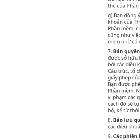
thể của Phần
g) Bạn đồng ý
khoản của Th
Phần mềm, ch
cũng như việc
mềm nhờ có v
7.
Bản quyền
được sở hữu b
bởi các điều 
Cấu trúc, tổ 
giấy phép của
Bạn được phép
Phần mềm. Nế
vi phạm các q
cách đó sẽ tự
bộ, kể từ thờ
8.
Bảo lưu q
các điều kho
9.
Các phiên