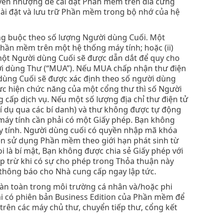
ển nhượng để cài đặt Phần mềm trên đĩa cứng
 cài đặt và lưu trữ Phần mềm trong bộ nhớ của hệ
g buộc theo số lượng Người dùng Cuối. Một
Phần mềm trên một hệ thống máy tính; hoặc (ii)
một Người dùng Cuối sẽ được dẫn dắt để quy cho
i dùng Thư (“MUA”). Nếu MUA chấp nhận thư điện
dùng Cuối sẽ được xác định theo số người dùng
ực hiện chức năng của một cổng thư thì số Người
cấp dịch vụ. Nếu một số lượng địa chỉ thư điện tử
 dụ qua các bí danh) và thư không được tự động
máy tính cần phải có một Giấy phép. Bạn không
y tính. Người dùng cuối có quyền nhập mã khóa
n sử dụng Phần mềm theo giới hạn phát sinh từ
 là bí mật, Bạn không được chia sẻ Giấy phép với
p trừ khi có sự cho phép trong Thỏa thuận này
thông báo cho Nhà cung cấp ngay lập tức.
n toàn trong môi trường cá nhân và/hoặc phi
ải có phiên bản Business Edition của Phần mềm để
ên các máy chủ thư, chuyển tiếp thư, cổng kết