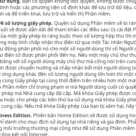
 sử dụng.
Bạn có quyền không độc quyền, không được chuy
ính hoặc các phương tiện cố định khác để lưu trữ dữ liệu,
h và để triển khai, lưu trữ và hiển thị Phần mềm.
ề số lượng giấy phép.
Quyền sử dụng Phần mềm sẽ bị ràn
ối sẽ được dẫn dắt để tham khảo các điều sau: (i) cài đặt 
của một giấy phép bị ràng buộc theo số lượng hộp thư thì 
ng máy tính chấp nhận thư điện tử qua một Tác nhân Ngườ
 tự động phân phối nó cho một số người dùng thì số Người 
hư điện tử được phân phối đến họ. Nếu một máy chủ thư th
bằng với số người dùng máy chủ thư mà cổng nói trên cung 
nh được chuyển hướng và chấp nhận bởi một người dùng (ví
i ứng dụng khác đến số lượng người dùng lớn hơn thì một 
 cùng Giấy phép tại cùng thời điểm trên nhiều hơn một má
o Phần mềm chỉ trong phạm vi mà Người dùng cuối có quyề
 phép mà Nhà cung cấp đã cấp. Mã khóa Giấy phép được coi
ba hoặc cho phép các bên thứ ba sử dụng mã khóa Giấy phé
 cung cấp. Nếu mã khóa Giấy phép của bạn bị xâm hại, hãy 
ness Edition.
Phiên bản Home Edition sẽ được sử dụng hoà
ỉ dành cho mục đích sử dụng tại nhà riêng và gia đình. Ph
g môi trường thương mại cũng như để sử dụng Phần mềm tr
cổng kết nối Internet.