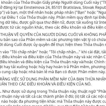
 khoản của Thỏa thuận Giấy phép Người dùng Cuối này ("Thỏ
rụ sở đăng ký tại Einsteinova 24, 85101 Bratislava, Slovak Re
p") và bạn, một thể nhân hoặc pháp nhân ("Bạn" hoặc "Ng
 tại Điều 1 của Thỏa thuận này. Phần mềm quy định tại Điều
 dữ liệu, được gửi qua thư điện tử, được tải xuống từ Int
được từ các nguồn khác, theo các điều khoản và điều kiện q
 THUẬN VỀ QUYỀN CỦA NGƯỜI DÙNG CUỐI VÀ KHÔNG PHẢI
ữu bản sao của Phần mềm và các phương tiện vật lý có chứa
i dùng Cuối được ủy quyền để thực hiện theo Thỏa thuận 
 vào "Tôi chấp nhận" hoặc "Tôi chấp nhận…" khi cài đặt, 
c điều khoản và điều kiện của Thỏa thuận này và xác nhận 
c điều khoản và điều kiện của Thỏa thuận này và/hoặc Chính 
đặt hay tải xuống hoặc hủy hay hoàn trả Phần mềm, phương ti
 cung cấp hoặc nhà bán lẻ mà Bạn có được Phần mềm này.
RẰNG VIỆC SỬ DỤNG PHẦN MỀM NÀY CỦA BẠN THỪA NHẬN
UÂN THEO CÁC ĐIỀU KHOẢN VÀ ĐIỀU KIỆN CỦA NÓ.
.
Như được sử dụng trong Thỏa thuận này, thuật ngữ "Phần 
 thuận này và tất cả các thành phần ở đó; (ii) tất cả các nộ
 nào hoặc đa phương tiện khác mà Thỏa thuận này được c