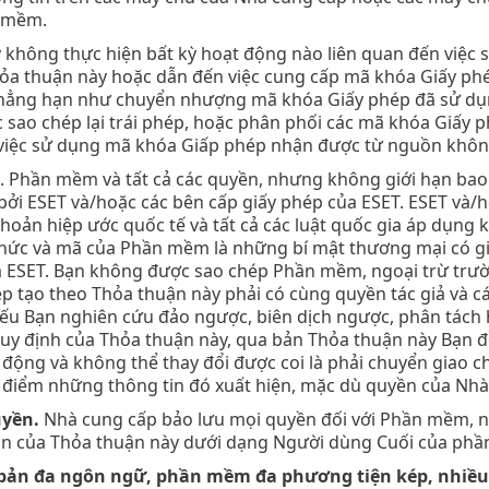
 mềm.
 không thực hiện bất kỳ hoạt động nào liên quan đến việc 
ỏa thuận này hoặc dẫn đến việc cung cấp mã khóa Giấy ph
ẳng hạn như chuyển nhượng mã khóa Giấy phép đã sử dụng
 sao chép lại trái phép, hoặc phân phối các mã khóa Giấy
iệc sử dụng mã khóa Giấp phép nhận được từ nguồn không
. Phần mềm và tất cả các quyền, nhưng không giới hạn bao
ởi ESET và/hoặc các bên cấp giấy phép của ESET. ESET và/
khoản hiệp ước quốc tế và tất cả các luật quốc gia áp dụ
chức và mã của Phần mềm là những bí mật thương mại có giá
 ESET. Bạn không được sao chép Phần mềm, ngoại trừ trường
 tạo theo Thỏa thuận này phải có cùng quyền tác giả và c
u Bạn nghiên cứu đảo ngược, biên dịch ngược, phân tách
uy định của Thỏa thuận này, qua bản Thỏa thuận này Bạn đ
 động và không thể thay đổi được coi là phải chuyển giao 
i điểm những thông tin đó xuất hiện, mặc dù quyền của Nhà
uyền.
Nhà cung cấp bảo lưu mọi quyền đối với Phần mềm, ng
ản của Thỏa thuận này dưới dạng Người dùng Cuối của ph
 bản đa ngôn ngữ, phần mềm đa phương tiện kép, nhiều