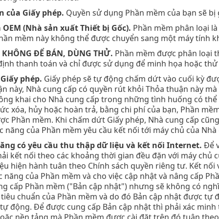
n của Giấy phép.
Quyền sử dụng Phần mềm của bạn sẽ bị gi
OEM (Nhà sản xuất Thiết bị Gốc).
Phần mềm phân loại là 
ần mềm này không thể được chuyển sang một máy tính k
 KHÔNG ĐỂ BÁN, DÙNG THỬ.
Phần mềm được phân loại t
 định thanh toán và chỉ được sử dụng để minh họa hoặc th
Giấy phép.
Giấy phép sẽ tự động chấm dứt vào cuối kỳ đư
ận này, Nhà cung cấp có quyền rút khỏi Thỏa thuận này mà
ông khai cho Nhà cung cấp trong những tình huống có thể 
tức xóa, hủy hoặc hoàn trả, bằng chi phí của bạn, Phần mềm
ợc Phần mềm. Khi chấm dứt Giấy phép, Nhà cung cấp cũng
c năng của Phần mềm yêu cầu kết nối tới máy chủ của Nhà 
ăng có yêu cầu thu thập dữ liệu và kết nối Internet.
Để v
hải kết nối theo các khoảng thời gian đều đặn với máy chủ
iệu hiện hành tuân theo Chính sách quyền riêng tư. Kết nối v
ức năng của Phần mềm và cho việc cập nhật và nâng cấp Ph
ng cấp Phần mềm ("Bản cập nhật") nhưng sẽ không có nghĩ
p tiêu chuẩn của Phần mềm và do đó Bản cập nhật được tự độn
tự động. Để được cung cấp Bản cập nhật thì phải xác minh 
hoặc nền tảng mà Phần mềm được cài đặt trên đó tuân theo 