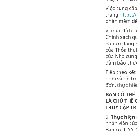
Việc cung cấp
trang
https:/
phần mềm đến
Vì mục đích c
Chính sách qu
Bạn có đang 
của Thỏa thuậ
của Nhà cung
đảm bảo chức
Tiếp theo kết
phối và hỗ tr
đơn, thực hiệ
BẠN CÓ THỂ 
LÀ CHỦ THỂ 
TRUY CẬP TR
5.
Thực hiện 
nhân viên củ
Bạn có được 