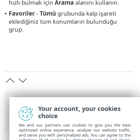
hızlı bulmak için
Arama
alanını kullanın.
Favoriler
-
Tümü
grubunda kalp işareti
•
eklediğiniz tüm konumların bulunduğu
grup.
Breadcrumb'lar
Your account, your cookies
ESET Online Yardım
>
ESET VPN
>
ESET
choice
VPN
>
ESET VPN ile çalışma
> Konumlar
We and our partners use cookies to give you the best
optimized online experience, analyze our website traffic,
and serve you with personalized ads. You can agree to the