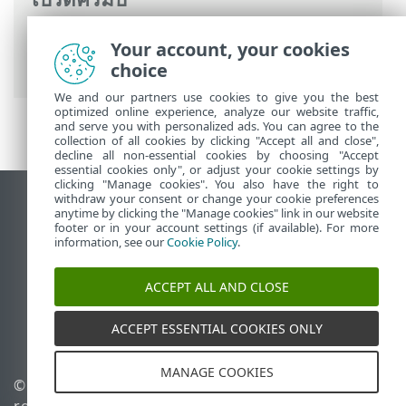
ความช่วยเหลือออนไลน์ ESET
>
ESET VPN
>
Your account, your cookies
ESET VPN
> ความต้องการของระบบ
choice
We and our partners use cookies to give you the best
optimized online experience, analyze our website traffic,
and serve you with personalized ads. You can agree to the
collection of all cookies by clicking "Accept all and close",
decline all non-essential cookies by choosing "Accept
essential cookies only", or adjust your cookie settings by
clicking "Manage cookies". You also have the right to
withdraw your consent or change your cookie preferences
ดูไซต์เดสก์ท็อป
anytime by clicking the "Manage cookies" link in our website
footer or in your account settings (if available). For more
End of Life
information, see our
Cookie Policy
.
ฐานความรู้ของ ESET
ฟอรัมของ ESET
ACCEPT ALL AND CLOSE
ESET Status Portal
ACCEPT ESSENTIAL COOKIES ONLY
ฝ่ายสนับสนุนประจำภูมิภาค
MANAGE COOKIES
© 1992 - 2026 ESET, spol. s
จัดการคุกกี้
r.o. - สงวนลิขสิทธิ์