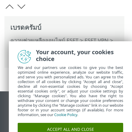
เบรดครัมบ์
ความช่วยเหลือออนไลน์ ESET
>
ESET VPN
>
ESET VPN สำหรับเราเตอร์
> การตั้งค่าการ
Your account, your cookies
กำหนดค่า Asus
choice
We and our partners use cookies to give you the best
optimized online experience, analyze our website traffic,
and serve you with personalized ads. You can agree to the
collection of all cookies by clicking "Accept all and close",
decline all non-essential cookies by choosing "Accept
essential cookies only", or adjust your cookie settings by
clicking "Manage cookies". You also have the right to
withdraw your consent or change your cookie preferences
ดูไซต์เดสก์ท็อป
anytime by clicking the "Manage cookies" link in our website
footer or in your account settings (if available). For more
End of Life
information, see our
Cookie Policy
.
ฐานความรู้ของ ESET
ฟอรัมของ ESET
ACCEPT ALL AND CLOSE